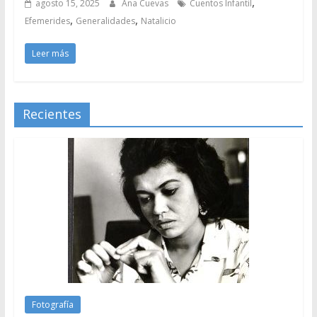
,
agosto 15, 2025
Ana Cuevas
Cuentos Infantil
,
,
Efemerides
Generalidades
Natalicio
Leer más
Recientes
Fotografía