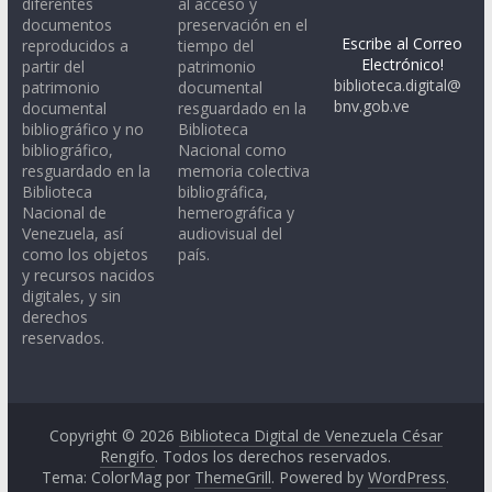
diferentes
al acceso y
documentos
preservación en el
Escribe al Correo
reproducidos a
tiempo del
Electrónico!
partir del
patrimonio
biblioteca.digital@
patrimonio
documental
bnv.gob.ve
documental
resguardado en la
bibliográfico y no
Biblioteca
bibliográfico,
Nacional como
resguardado en la
memoria colectiva
Biblioteca
bibliográfica,
Nacional de
hemerográfica y
Venezuela, así
audiovisual del
como los objetos
país.
y recursos nacidos
digitales, y sin
derechos
reservados.
Copyright © 2026
Biblioteca Digital de Venezuela César
Rengifo
. Todos los derechos reservados.
Tema: ColorMag por
ThemeGrill
. Powered by
WordPress
.