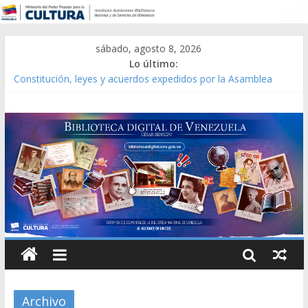
sábado, agosto 8, 2026
Lo último:
Constitución, leyes y acuerdos expedidos por la Asamblea
Constituyente del Estado Lara en 1881.
Una Parálisis [material gráfico]
Modesta Bor Sánchez [material gráfico]
Gaceta Oficial de la República de Venezuela año CXXXIII Mes V,
Caracas 09 de marzo de 2006 N° 38.394
Catálogo temático de obras de Modesta Bor
Archivo