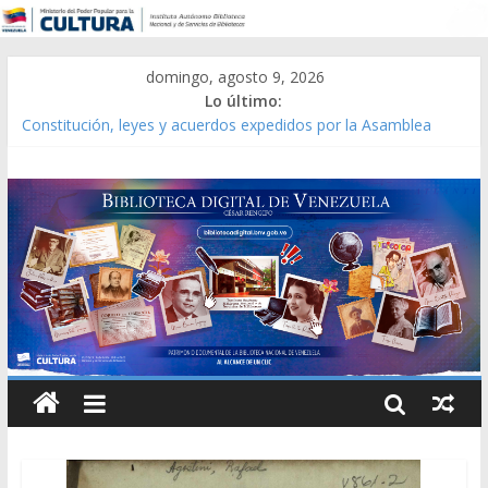
domingo, agosto 9, 2026
Lo último:
Constitución, leyes y acuerdos expedidos por la Asamblea
Constituyente del Estado Lara en 1881.
Una Parálisis [material gráfico]
Modesta Bor Sánchez [material gráfico]
Gaceta Oficial de la República de Venezuela año CXXXIII Mes V,
Caracas 09 de marzo de 2006 N° 38.394
Catálogo temático de obras de Modesta Bor