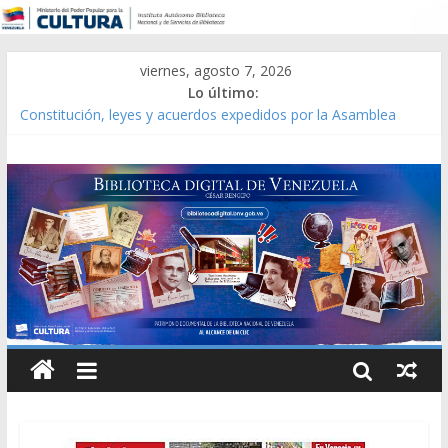
viernes, agosto 7, 2026
Lo último:
Constitución, leyes y acuerdos expedidos por la Asamblea
Constituyente del Estado Lara en 1881.
Una Parálisis [material gráfico]
Modesta Bor Sánchez [material gráfico]
Gaceta Oficial de la República de Venezuela año CXXXIII Mes V,
Caracas 09 de marzo de 2006 N° 38.394
Catálogo temático de obras de Modesta Bor