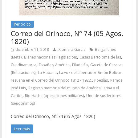
Periódico
Correo del Orinoco, N° 74 (05 Agos.
1820)
diciembre 11, 2018
Xiomara García
Bergantínes
,
,
,
(Meta)
Bienes nacionales (legislación)
Casas Bartolome de las
,
,
,
Cundinamarca
España y América
Filadelfia
Gaceta de Caracas
,
,
(Refutaciones)
La Habana
La voz del Libertador Simón Bolívar
,
,
resuena en el Correo del Orinoco 1812 - 1922.
Poesías
Ramos
,
José Luis
Registro memoria del mundo de América Latina y el
,
,
Caribe
Río Hacha (operaciones militares)
Uno de sus lectores
(seudónimos)
Correo del Orinoco, N° 74 (05 Agos. 1820)
Leer más