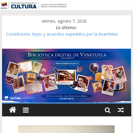
viernes, agosto 7, 2026
Lo último:
Constitución, leyes y acuerdos expedidos por la Asamblea
Constituyente del Estado Lara en 1881.
Una Parálisis [material gráfico]
Modesta Bor Sánchez [material gráfico]
Gaceta Oficial de la República de Venezuela año CXXXIII Mes V,
Caracas 09 de marzo de 2006 N° 38.394
Catálogo temático de obras de Modesta Bor