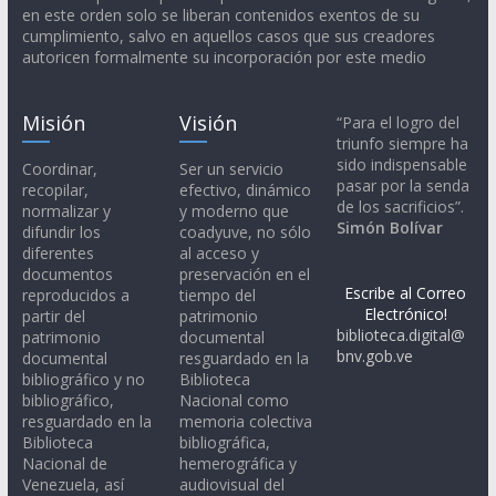
en este orden solo se liberan contenidos exentos de su
cumplimiento, salvo en aquellos casos que sus creadores
autoricen formalmente su incorporación por este medio
Misión
Visión
“Para el logro del
triunfo siempre ha
sido indispensable
Coordinar,
Ser un servicio
pasar por la senda
recopilar,
efectivo, dinámico
de los sacrificios”.
normalizar y
y moderno que
Simón Bolívar
difundir los
coadyuve, no sólo
diferentes
al acceso y
documentos
preservación en el
Escribe al Correo
reproducidos a
tiempo del
Electrónico!
partir del
patrimonio
biblioteca.digital@
patrimonio
documental
bnv.gob.ve
documental
resguardado en la
bibliográfico y no
Biblioteca
bibliográfico,
Nacional como
resguardado en la
memoria colectiva
Biblioteca
bibliográfica,
Nacional de
hemerográfica y
Venezuela, así
audiovisual del