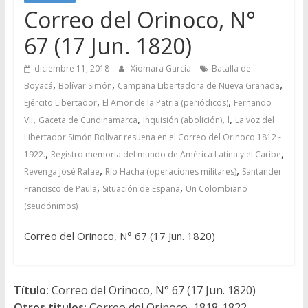
Correo del Orinoco, N°
67 (17 Jun. 1820)
diciembre 11, 2018
Xiomara García
Batalla de
,
,
,
Boyacá
Bolívar Simón
Campaña Libertadora de Nueva Granada
,
,
Ejército Libertador
El Amor de la Patria (periódicos)
Fernando
,
,
,
,
VII
Gaceta de Cundinamarca
Inquisión (abolición)
l
La voz del
Libertador Simón Bolívar resuena en el Correo del Orinoco 1812 -
,
,
1922.
Registro memoria del mundo de América Latina y el Caribe
,
,
Revenga José Rafae
Río Hacha (operaciones militares)
Santander
,
,
Francisco de Paula
Situación de España
Un Colombiano
(seudónimos)
Correo del Orinoco, N° 67 (17 Jun. 1820)
Título:
Correo del Orinoco, N° 67 (17 Jun. 1820)
Otros titulos:
Correo del Orinoco, 1818-1822,