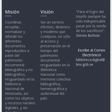
Misión
Visión
“Para el logro del
triunfo siempre ha
sido indispensable
Coordinar,
Ser un servicio
pasar por la senda
recopilar,
efectivo, dinámico
de los sacrificios”.
normalizar y
y moderno que
Simón Bolívar
difundir los
coadyuve, no sólo
diferentes
al acceso y
documentos
preservación en el
Escribe al Correo
reproducidos a
tiempo del
Electrónico!
partir del
patrimonio
biblioteca.digital@
patrimonio
documental
bnv.gob.ve
documental
resguardado en la
bibliográfico y no
Biblioteca
bibliográfico,
Nacional como
resguardado en la
memoria colectiva
Biblioteca
bibliográfica,
Nacional de
hemerográfica y
Venezuela, así
audiovisual del
como los objetos
país.
y recursos nacidos
digitales, y sin