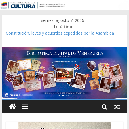
viernes, agosto 7, 2026
Lo último:
Constitución, leyes y acuerdos expedidos por la Asamblea
Constituyente del Estado Lara en 1881.
Una Parálisis [material gráfico]
Modesta Bor Sánchez [material gráfico]
Gaceta Oficial de la República de Venezuela año CXXXIII Mes V,
Caracas 09 de marzo de 2006 N° 38.394
Catálogo temático de obras de Modesta Bor