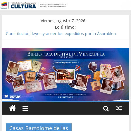
viernes, agosto 7, 2026
Lo último:
Constitución, leyes y acuerdos expedidos por la Asamblea
Constituyente del Estado Lara en 1881.
Una Parálisis [material gráfico]
Modesta Bor Sánchez [material gráfico]
Gaceta Oficial de la República de Venezuela año CXXXIII Mes V,
Caracas 09 de marzo de 2006 N° 38.394
Catálogo temático de obras de Modesta Bor
Casas Bartolome de las