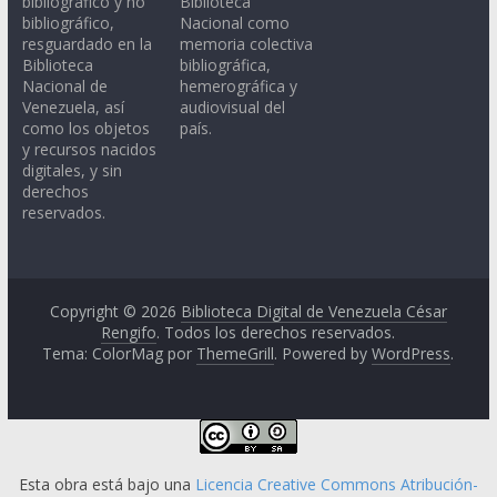
bibliográfico y no
Biblioteca
bibliográfico,
Nacional como
resguardado en la
memoria colectiva
Biblioteca
bibliográfica,
Nacional de
hemerográfica y
Venezuela, así
audiovisual del
como los objetos
país.
y recursos nacidos
digitales, y sin
derechos
reservados.
Copyright © 2026
Biblioteca Digital de Venezuela César
Rengifo
. Todos los derechos reservados.
Tema: ColorMag por
ThemeGrill
. Powered by
WordPress
.
Esta obra está bajo una
Licencia Creative Commons Atribución-