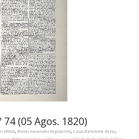
 74 (05 Agos. 1820)
,
,
,
es (Meta)
Bienes nacionales (legislación)
Casas Bartolome de las
,
,