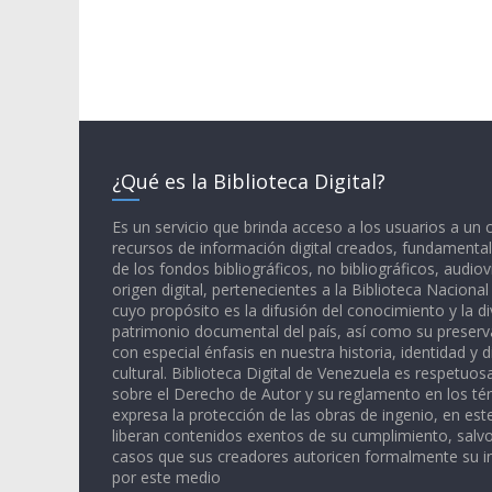
¿Qué es la Biblioteca Digital?
Es un servicio que brinda acceso a los usuarios a un
recursos de información digital creados, fundamental
de los fondos bibliográficos, no bibliográficos, audiov
origen digital, pertenecientes a la Biblioteca Naciona
cuyo propósito es la difusión del conocimiento y la di
patrimonio documental del país, así como su preserva
con especial énfasis en nuestra historia, identidad y d
cultural. Biblioteca Digital de Venezuela es respetuos
sobre el Derecho de Autor y su reglamento en los té
expresa la protección de las obras de ingenio, en est
liberan contenidos exentos de su cumplimiento, salv
casos que sus creadores autoricen formalmente su i
por este medio