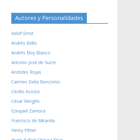
Autores y Personalidades
Adolf Ernst
Andrés Bello
Andrés Eloy Blanco
Antonio José de Sucre
Aristides Rojas
Carmen Delia Bencomo
Cecilio Acosta
César Rengifo
Ezequiel Zamora
Francisco de Miranda
Henry Pittier
Hugo Rafael Chávez Frías