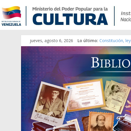
jueves, agosto 6, 2026
Lo último:
Constitución, le
Una Parálisis [ma
Modesta Bor Sán
Gaceta Oficial d
Catálogo temáti