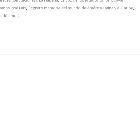
racas (Refutaciones)
La Habana
La voz del Libertador Simón Bolívar
,
,
amos José Luis
Registro memoria del mundo de América Latina y el Caribe
seudónimos)