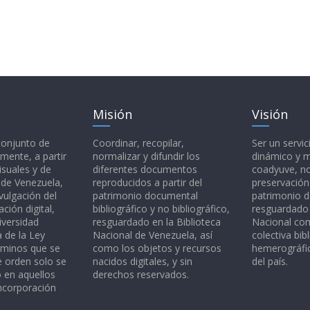
Misión
Visión
 conjunto de
Coordinar, recopilar,
Ser un servic
mente, a partir
normalizar y difundir los
dinámico y 
isuales y de
diferentes documentos
coadyuve, no
l de Venezuela,
reproducidos a partir del
preservación
vulgación del
patrimonio documental
patrimonio 
ción digital,
bibliográfico y no bibliográfico,
resguardado 
iversidad
resguardado en la Biblioteca
Nacional c
a de la Ley
Nacional de Venezuela, así
colectiva bibl
rminos que se
como los objetos y recursos
hemerográfic
e orden solo se
nacidos digitales, y sin
del país.
o en aquellos
derechos reservados.
ncorporación