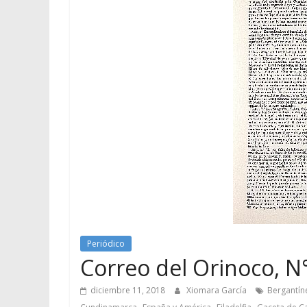
Periódico
Correo del Orinoco, N°
diciembre 11, 2018
Xiomara García
Bergantín
,
,
,