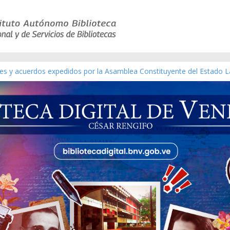
yes y acuerdos expedidos por la Asamblea Constituyente del Estado L
terial gráfico]
chez [material gráfico]
e la República de Venezuela año CXXXIII Mes V, Caracas 09 de marzo
co de obras de Modesta Bor