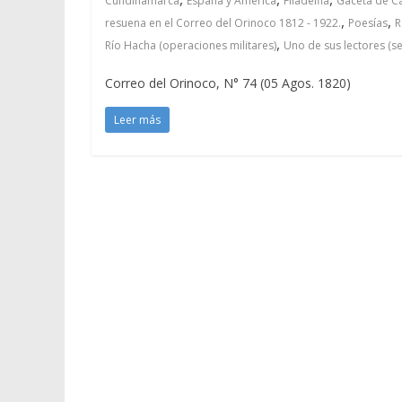
Cundinamarca
España y América
Filadelfia
Gaceta de Ca
,
,
resuena en el Correo del Orinoco 1812 - 1922.
Poesías
R
,
Río Hacha (operaciones militares)
Uno de sus lectores (
Correo del Orinoco, N° 74 (05 Agos. 1820)
Leer más