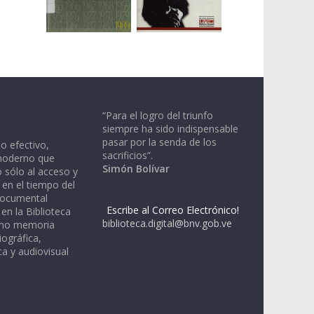
“Para el logro del triunfo
siempre ha sido indispensable
pasar por la senda de los
io efectivo,
sacrificios”.
moderno que
Simón Bolívar
 sólo al acceso y
 en el tiempo del
documental
Escribe al Correo Electrónico!
en la Biblioteca
biblioteca.digital@bnv.gob.ve
omo memoria
iográfica,
a y audiovisual