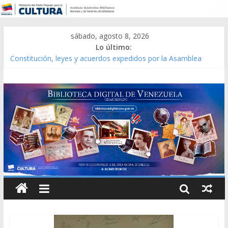
sábado, agosto 8, 2026
Lo último:
Constitución, leyes y acuerdos expedidos por la Asamblea
Constituyente del Estado Lara en 1881.
Una Parálisis [material gráfico]
Modesta Bor Sánchez [material gráfico]
Gaceta Oficial de la República de Venezuela año CXXXIII Mes V,
Caracas 09 de marzo de 2006 N° 38.394
Catálogo temático de obras de Modesta Bor