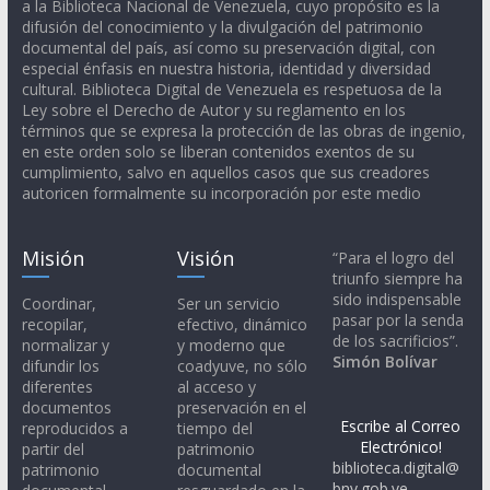
a la Biblioteca Nacional de Venezuela, cuyo propósito es la
difusión del conocimiento y la divulgación del patrimonio
documental del país, así como su preservación digital, con
especial énfasis en nuestra historia, identidad y diversidad
cultural. Biblioteca Digital de Venezuela es respetuosa de la
Ley sobre el Derecho de Autor y su reglamento en los
términos que se expresa la protección de las obras de ingenio,
en este orden solo se liberan contenidos exentos de su
cumplimiento, salvo en aquellos casos que sus creadores
autoricen formalmente su incorporación por este medio
Misión
Visión
“Para el logro del
triunfo siempre ha
sido indispensable
Coordinar,
Ser un servicio
pasar por la senda
recopilar,
efectivo, dinámico
de los sacrificios”.
normalizar y
y moderno que
Simón Bolívar
difundir los
coadyuve, no sólo
diferentes
al acceso y
documentos
preservación en el
Escribe al Correo
reproducidos a
tiempo del
Electrónico!
partir del
patrimonio
biblioteca.digital@
patrimonio
documental
bnv.gob.ve