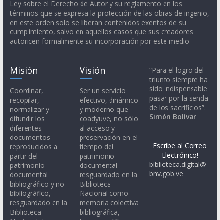
Ley sobre el Derecho de Autor y su reglamento en los
términos que se expresa la protección de las obras de ingenio,
en este orden solo se liberan contenidos exentos de su
cumplimiento, salvo en aquellos casos que sus creadores
autoricen formalmente su incorporación por este medio
Misión
Visión
“Para el logro del
triunfo siempre ha
sido indispensable
Coordinar,
Ser un servicio
pasar por la senda
recopilar,
efectivo, dinámico
de los sacrificios”.
normalizar y
y moderno que
Simón Bolívar
difundir los
coadyuve, no sólo
diferentes
al acceso y
documentos
preservación en el
Escribe al Correo
reproducidos a
tiempo del
Electrónico!
partir del
patrimonio
biblioteca.digital@
patrimonio
documental
bnv.gob.ve
documental
resguardado en la
bibliográfico y no
Biblioteca
bibliográfico,
Nacional como
resguardado en la
memoria colectiva
Biblioteca
bibliográfica,