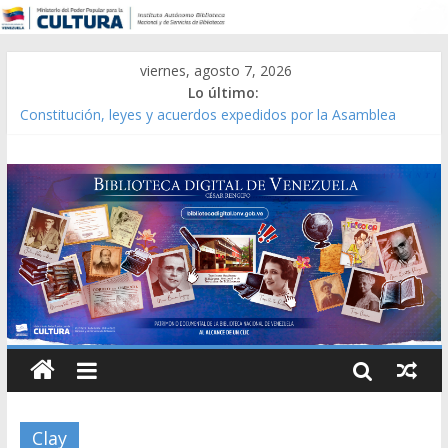
viernes, agosto 7, 2026
Lo último:
Constitución, leyes y acuerdos expedidos por la Asamblea
Constituyente del Estado Lara en 1881.
Una Parálisis [material gráfico]
Modesta Bor Sánchez [material gráfico]
Gaceta Oficial de la República de Venezuela año CXXXIII Mes V,
Caracas 09 de marzo de 2006 N° 38.394
Catálogo temático de obras de Modesta Bor
Clay