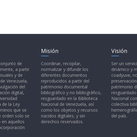
Misión
Visión
 conjunto de
Coordinar, recopilar,
Ser un servic
mente, a partir
normalizar y difundir los
dinámico y 
isuales y de
diferentes documentos
coadyuve, no
l de Venezuela,
reproducidos a partir del
preservación
vulgación del
patrimonio documental
patrimonio 
ción digital,
bibliográfico y no bibliográfico,
resguardado 
iversidad
resguardado en la Biblioteca
Nacional c
a de la Ley
Nacional de Venezuela, así
colectiva bibl
rminos que se
como los objetos y recursos
hemerográfic
e orden solo se
nacidos digitales, y sin
del país.
o en aquellos
derechos reservados.
ncorporación