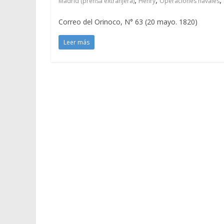
Madrid (prensa extranjera)
Henry
Operaciones navales
Correo del Orinoco, N° 63 (20 mayo. 1820)
Leer más