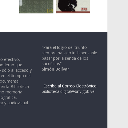
“Para el logro del triunfo
siempre ha sido indispensable
pasar por la senda de los
io efectivo,
sacrificios”.
moderno que
Simón Bolívar
 sólo al acceso y
 en el tiempo del
documental
Escribe al Correo Electrónico!
en la Biblioteca
biblioteca.digital@bnv.gob.ve
omo memoria
iográfica,
a y audiovisual