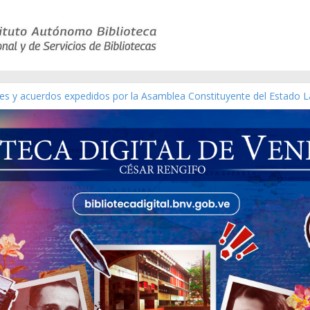
yes y acuerdos expedidos por la Asamblea Constituyente del Estado L
terial gráfico]
chez [material gráfico]
e la República de Venezuela año CXXXIII Mes V, Caracas 09 de marzo
co de obras de Modesta Bor