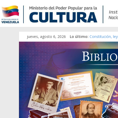
jueves, agosto 6, 2026
Lo último:
Constitución, le
Una Parálisis [ma
Modesta Bor Sán
Gaceta Oficial d
Catálogo temáti