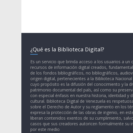
¿Qué es la Biblioteca Digital?
Es un servicio que brinda acceso a los usuarios a un
recursos de información digital creados, fundamental
de los fondos bibliográficos, no bibliográficos, audiov
origen digital, pertenecientes a la Biblioteca Naciona
cuyo propósito es la difusión del conocimiento y la di
patrimonio documental del país, así como su preserva
con especial énfasis en nuestra historia, identidad y d
cultural. Biblioteca Digital de Venezuela es respetuos
sobre el Derecho de Autor y su reglamento en los té
expresa la protección de las obras de ingenio, en est
liberan contenidos exentos de su cumplimiento, salv
casos que sus creadores autoricen formalmente su i
por este medio