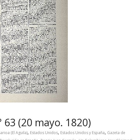
° 63 (20 mayo. 1820)
,
,
,
arioa (El Aguila)
Estados Unidos
Estados Unidos y España
Gazeta de
,
,