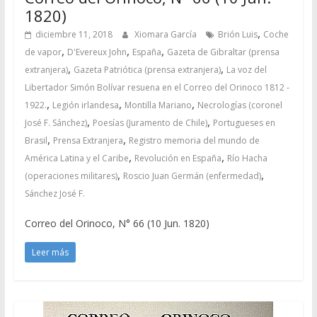
1820)
,
diciembre 11, 2018
Xiomara García
Brión Luis
Coche
,
,
,
de vapor
D'Evereux John
España
Gazeta de Gibraltar (prensa
,
,
extranjera)
Gazeta Patriótica (prensa extranjera)
La voz del
Libertador Simón Bolívar resuena en el Correo del Orinoco 1812 -
,
,
,
1922.
Legión irlandesa
Montilla Mariano
Necrologías (coronel
,
,
José F. Sánchez)
Poesías (Juramento de Chile)
Portugueses en
,
,
Brasil
Prensa Extranjera
Registro memoria del mundo de
,
,
América Latina y el Caribe
Revolución en España
Río Hacha
,
,
(operaciones militares)
Roscio Juan Germán (enfermedad)
Sánchez José F.
Correo del Orinoco, N° 66 (10 Jun. 1820)
Leer más