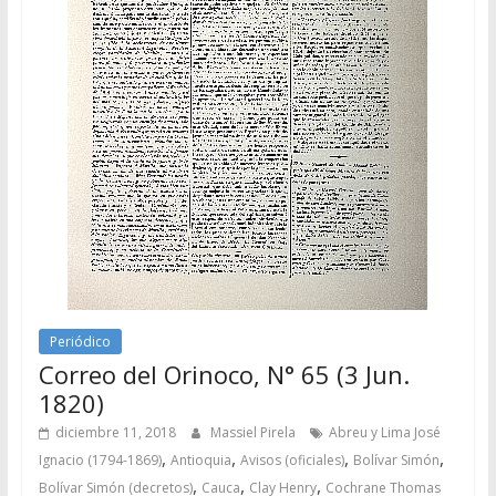
Periódico
Correo del Orinoco, N° 65 (3 Jun.
1820)
diciembre 11, 2018
Massiel Pirela
Abreu y Lima José
,
,
,
,
Ignacio (1794-1869)
Antioquia
Avisos (oficiales)
Bolívar Simón
,
,
,
Bolívar Simón (decretos)
Cauca
Clay Henry
Cochrane Thomas