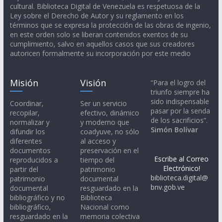
cultural. Biblioteca Digital de Venezuela es respetuosa de la
Ley sobre el Derecho de Autor y su reglamento en los
términos que se expresa la protección de las obras de ingenio,
en este orden solo se liberan contenidos exentos de su
cumplimiento, salvo en aquellos casos que sus creadores
autoricen formalmente su incorporación por este medio
Misión
Visión
“Para el logro del
triunfo siempre ha
sido indispensable
Coordinar,
Ser un servicio
pasar por la senda
recopilar,
efectivo, dinámico
de los sacrificios”.
normalizar y
y moderno que
Simón Bolívar
difundir los
coadyuve, no sólo
diferentes
al acceso y
documentos
preservación en el
Escribe al Correo
reproducidos a
tiempo del
Electrónico!
partir del
patrimonio
biblioteca.digital@
patrimonio
documental
bnv.gob.ve
documental
resguardado en la
bibliográfico y no
Biblioteca
bibliográfico,
Nacional como
resguardado en la
memoria colectiva