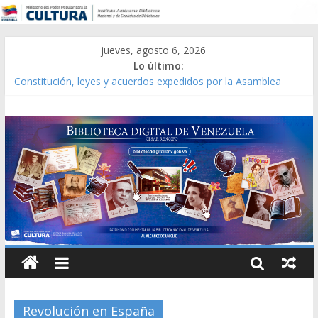
jueves, agosto 6, 2026
Lo último:
Catálogo temático de obras de Modesta Bor
Constitución, leyes y acuerdos expedidos por la Asamblea
Constituyente del Estado Lara en 1881.
Una Parálisis [material gráfico]
Modesta Bor Sánchez [material gráfico]
Gaceta Oficial de la República de Venezuela año CXXXIII Mes V,
Caracas 09 de marzo de 2006 N° 38.394
Revolución en España