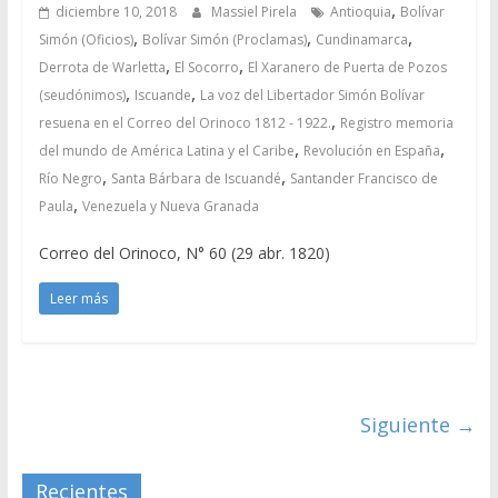
,
diciembre 10, 2018
Massiel Pirela
Antioquia
Bolívar
,
,
,
Simón (Oficios)
Bolívar Simón (Proclamas)
Cundinamarca
,
,
Derrota de Warletta
El Socorro
El Xaranero de Puerta de Pozos
,
,
(seudónimos)
Iscuande
La voz del Libertador Simón Bolívar
,
resuena en el Correo del Orinoco 1812 - 1922.
Registro memoria
,
,
del mundo de América Latina y el Caribe
Revolución en España
,
,
Río Negro
Santa Bárbara de Iscuandé
Santander Francisco de
,
Paula
Venezuela y Nueva Granada
Correo del Orinoco, N° 60 (29 abr. 1820)
Leer más
Siguiente →
Recientes