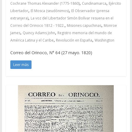
,
,
Cochrane Thomas Alexander (1775-1860)
Cundinamarca
Ejército
,
,
Libertador
El Mosca (seudónimos)
El Observador (prensa
,
extranjera)
La voz del Libertador Simón Bolívar resuena en el
,
,
Correo del Orinoco 1812 - 1922.
Misiones capuchinas
Monroe
,
,
James
Quincy Adams John
Registro memoria del mundo de
,
,
América Latina y el Caribe
Revolución en España
Washington
Correo del Orinoco, N° 64 (27 mayo. 1820)
Leer más