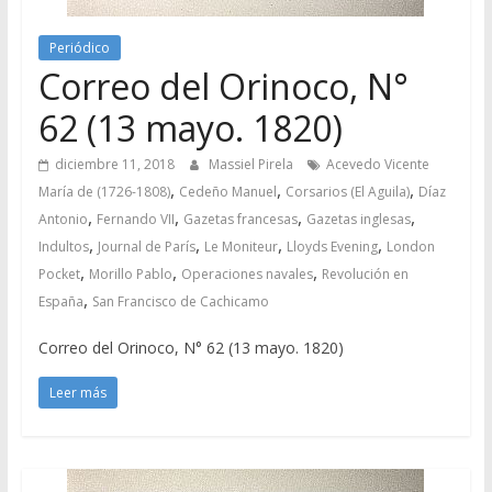
Periódico
Correo del Orinoco, N°
62 (13 mayo. 1820)
diciembre 11, 2018
Massiel Pirela
Acevedo Vicente
,
,
,
María de (1726-1808)
Cedeño Manuel
Corsarios (El Aguila)
Díaz
,
,
,
,
Antonio
Fernando VII
Gazetas francesas
Gazetas inglesas
,
,
,
,
Indultos
Journal de París
Le Moniteur
Lloyds Evening
London
,
,
,
Pocket
Morillo Pablo
Operaciones navales
Revolución en
,
España
San Francisco de Cachicamo
Correo del Orinoco, N° 62 (13 mayo. 1820)
Leer más