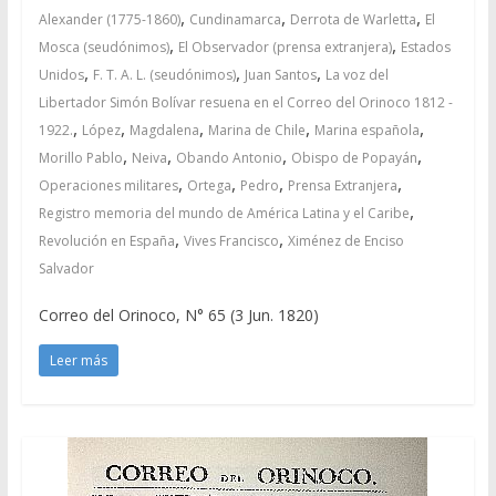
,
,
,
Alexander (1775-1860)
Cundinamarca
Derrota de Warletta
El
,
,
Mosca (seudónimos)
El Observador (prensa extranjera)
Estados
,
,
,
Unidos
F. T. A. L. (seudónimos)
Juan Santos
La voz del
Libertador Simón Bolívar resuena en el Correo del Orinoco 1812 -
,
,
,
,
,
1922.
López
Magdalena
Marina de Chile
Marina española
,
,
,
,
Morillo Pablo
Neiva
Obando Antonio
Obispo de Popayán
,
,
,
,
Operaciones militares
Ortega
Pedro
Prensa Extranjera
,
Registro memoria del mundo de América Latina y el Caribe
,
,
Revolución en España
Vives Francisco
Ximénez de Enciso
Salvador
Correo del Orinoco, N° 65 (3 Jun. 1820)
Leer más