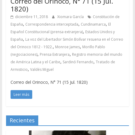
Correo del Orinoco, N° 71 (15 Jul.
1820)
diciembre 11, 2018
Xiomara García
Constitución de
,
,
,
España
Correspondencia interceptada
Cundinamarca
El
,
Español Constitucional (prensa extranjera)
Estados Unidos y
,
España
La voz del Libertador Simón Bolívar resuena en el Correo
,
,
del Orinoco 1812 - 1922.
Monroe James
Morillo Pablo
,
,
(negociaciones)
Prensa Extranjera
Registro memoria del mundo
,
,
de América Latina y el Caribe
Sardinó Fernando
Tratado de
,
Armisticio
Valdés Miguel
Correo del Orinoco, N° 71 (15 Jul. 1820)
Leer más
Recientes