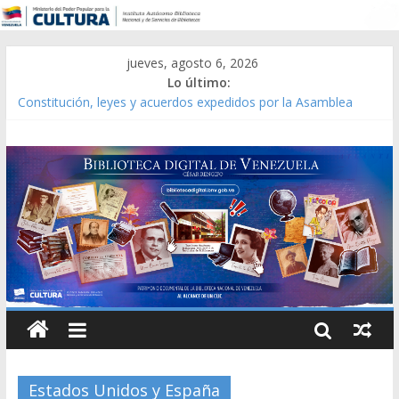
jueves, agosto 6, 2026
Lo último:
Constitución, leyes y acuerdos expedidos por la Asamblea
Constituyente del Estado Lara en 1881.
Una Parálisis [material gráfico]
Modesta Bor Sánchez [material gráfico]
Gaceta Oficial de la República de Venezuela año CXXXIII Mes V,
Caracas 09 de marzo de 2006 N° 38.394
Catálogo temático de obras de Modesta Bor
Estados Unidos y España