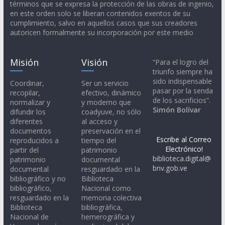
términos que se expresa la protección de las obras de ingenio,
en este orden solo se liberan contenidos exentos de su
cumplimiento, salvo en aquellos casos que sus creadores
autoricen formalmente su incorporación por este medio
Misión
Visión
“Para el logro del
triunfo siempre ha
sido indispensable
Coordinar,
Ser un servicio
pasar por la senda
recopilar,
efectivo, dinámico
de los sacrificios”.
normalizar y
y moderno que
Simón Bolívar
difundir los
coadyuve, no sólo
diferentes
al acceso y
documentos
preservación en el
Escribe al Correo
reproducidos a
tiempo del
Electrónico!
partir del
patrimonio
biblioteca.digital@
patrimonio
documental
bnv.gob.ve
documental
resguardado en la
bibliográfico y no
Biblioteca
bibliográfico,
Nacional como
resguardado en la
memoria colectiva
Biblioteca
bibliográfica,
Nacional de
hemerográfica y