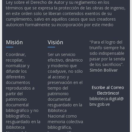
Ley sobre el Derecho de Autor y su reglamento en los
términos que se expresa la protección de las obras de ingenio,
en este orden solo se liberan contenidos exentos de su
cumplimiento, salvo en aquellos casos que sus creadores
autoricen formalmente su incorporación por este medio
Misión
Visión
“Para el logro del
triunfo siempre ha
sido indispensable
Coordinar,
Ser un servicio
pasar por la senda
recopilar,
efectivo, dinámico
de los sacrificios”.
normalizar y
y moderno que
Simón Bolívar
difundir los
coadyuve, no sólo
diferentes
al acceso y
documentos
preservación en el
Escribe al Correo
reproducidos a
tiempo del
Electrónico!
partir del
patrimonio
biblioteca.digital@
patrimonio
documental
bnv.gob.ve
documental
resguardado en la
bibliográfico y no
Biblioteca
bibliográfico,
Nacional como
resguardado en la
memoria colectiva
Biblioteca
bibliográfica,