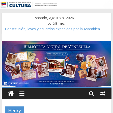
sábado, agosto 8, 2026
Lo último:
Constitución, leyes y acuerdos expedidos por la Asamblea
Constituyente del Estado Lara en 1881.
Una Parálisis [material gráfico]
Modesta Bor Sánchez [material gráfico]
Gaceta Oficial de la República de Venezuela año CXXXIII Mes V,
Caracas 09 de marzo de 2006 N° 38.394
Catálogo temático de obras de Modesta Bor
Henry