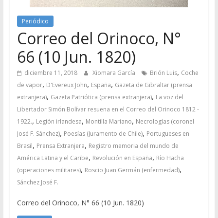
Periódico
Correo del Orinoco, N°
66 (10 Jun. 1820)
,
diciembre 11, 2018
Xiomara García
Brión Luis
Coche
,
,
,
de vapor
D'Evereux John
España
Gazeta de Gibraltar (prensa
,
,
extranjera)
Gazeta Patriótica (prensa extranjera)
La voz del
Libertador Simón Bolívar resuena en el Correo del Orinoco 1812 -
,
,
,
1922.
Legión irlandesa
Montilla Mariano
Necrologías (coronel
,
,
José F. Sánchez)
Poesías (Juramento de Chile)
Portugueses en
,
,
Brasil
Prensa Extranjera
Registro memoria del mundo de
,
,
América Latina y el Caribe
Revolución en España
Río Hacha
,
,
(operaciones militares)
Roscio Juan Germán (enfermedad)
Sánchez José F.
Correo del Orinoco, N° 66 (10 Jun. 1820)