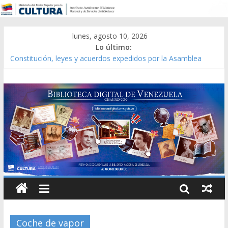
lunes, agosto 10, 2026
Lo último:
Constitución, leyes y acuerdos expedidos por la Asamblea
Constituyente del Estado Lara en 1881.
Una Parálisis [material gráfico]
Modesta Bor Sánchez [material gráfico]
Gaceta Oficial de la República de Venezuela año CXXXIII Mes V,
Caracas 09 de marzo de 2006 N° 38.394
Catálogo temático de obras de Modesta Bor
Coche de vapor