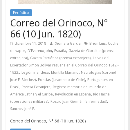
Periódico
Correo del Orinoco, N°
66 (10 Jun. 1820)
,
diciembre 11, 2018
Xiomara García
Brión Luis
Coche
,
,
,
de vapor
D'Evereux John
España
Gazeta de Gibraltar (prensa
,
,
extranjera)
Gazeta Patriótica (prensa extranjera)
La voz del
Libertador Simón Bolívar resuena en el Correo del Orinoco 1812 -
,
,
,
1922.
Legión irlandesa
Montilla Mariano
Necrologías (coronel
,
,
José F. Sánchez)
Poesías (Juramento de Chile)
Portugueses en
,
,
Brasil
Prensa Extranjera
Registro memoria del mundo de
,
,
América Latina y el Caribe
Revolución en España
Río Hacha
,
,
(operaciones militares)
Roscio Juan Germán (enfermedad)
Sánchez José F.
Correo del Orinoco, N° 66 (10 Jun. 1820)