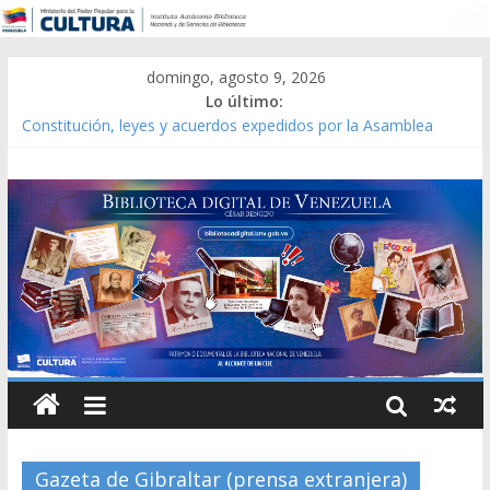
domingo, agosto 9, 2026
Lo último:
Constitución, leyes y acuerdos expedidos por la Asamblea
Constituyente del Estado Lara en 1881.
Una Parálisis [material gráfico]
Modesta Bor Sánchez [material gráfico]
Gaceta Oficial de la República de Venezuela año CXXXIII Mes V,
Caracas 09 de marzo de 2006 N° 38.394
Catálogo temático de obras de Modesta Bor
Gazeta de Gibraltar (prensa extranjera)