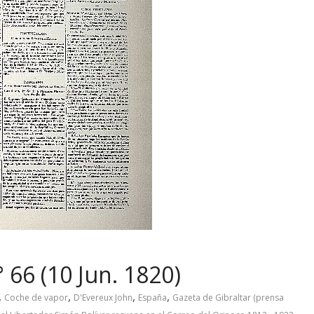
 66 (10 Jun. 1820)
,
,
,
,
Coche de vapor
D'Evereux John
España
Gazeta de Gibraltar (prensa
,