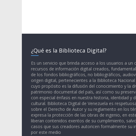
¿Qué es la Biblioteca Digital?
Es un servicio que brinda acceso a los usuarios a un
recursos de información digital creados, fundamental
de los fondos bibliográficos, no bibliográficos, audiov
origen digital, pertenecientes a la Biblioteca Naciona
cuyo propósito es la difusión del conocimiento y la di
patrimonio documental del país, así como su preserva
con especial énfasis en nuestra historia, identidad y d
cultural. Biblioteca Digital de Venezuela es respetuos
sobre el Derecho de Autor y su reglamento en los té
expresa la protección de las obras de ingenio, en est
liberan contenidos exentos de su cumplimiento, salv
casos que sus creadores autoricen formalmente su i
por este medio