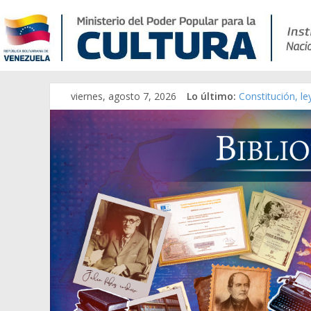
viernes, agosto 7, 2026
Lo último:
Constitución, l
Una Parálisis [m
Modesta Bor Sán
Gaceta Oficial 
Catálogo temát