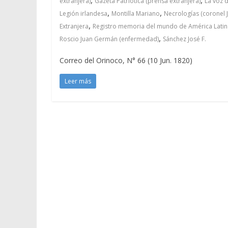
extranjera)
Gazeta Patriótica (prensa extranjera)
La voz 
,
,
Legión irlandesa
Montilla Mariano
Necrologías (coronel J
,
Extranjera
Registro memoria del mundo de América Latina
,
Roscio Juan Germán (enfermedad)
Sánchez José F.
Correo del Orinoco, N° 66 (10 Jun. 1820)
Leer más