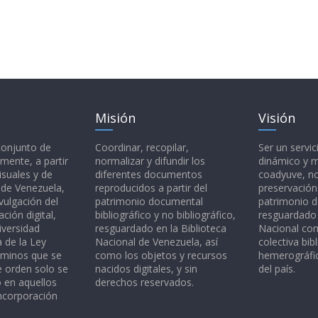
Misión
Visión
 conjunto de
Coordinar, recopilar,
Ser un servic
mente, a partir
normalizar y difundir los
dinámico y 
isuales y de
diferentes documentos
coadyuve, no
l de Venezuela,
reproducidos a partir del
preservación
vulgación del
patrimonio documental
patrimonio 
ción digital,
bibliográfico y no bibliográfico,
resguardado 
iversidad
resguardado en la Biblioteca
Nacional c
a de la Ley
Nacional de Venezuela, así
colectiva bibl
rminos que se
como los objetos y recursos
hemerográfic
e orden solo se
nacidos digitales, y sin
del país.
o en aquellos
derechos reservados.
ncorporación