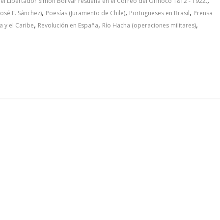
del Libertador Simón Bolívar resuena en el Correo del Orinoco 1812 - 1922.
,
,
,
osé F. Sánchez)
Poesías (Juramento de Chile)
Portugueses en Brasil
Prensa
,
,
,
 y el Caribe
Revolución en España
Río Hacha (operaciones militares)