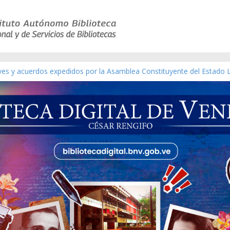
eyes y acuerdos expedidos por la Asamblea Constituyente del Estado 
aterial gráfico]
chez [material gráfico]
de la República de Venezuela año CXXXIII Mes V, Caracas 09 de marzo
ico de obras de Modesta Bor