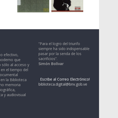
“Para el logro del triunfo
siempre ha sido indispensable
pasar por la senda de los
io efectivo,
sacrificios”.
moderno que
Simón Bolívar
 sólo al acceso y
 en el tiempo del
documental
Escribe al Correo Electrónico!
en la Biblioteca
biblioteca.digital@bnv.gob.ve
omo memoria
iográfica,
a y audiovisual