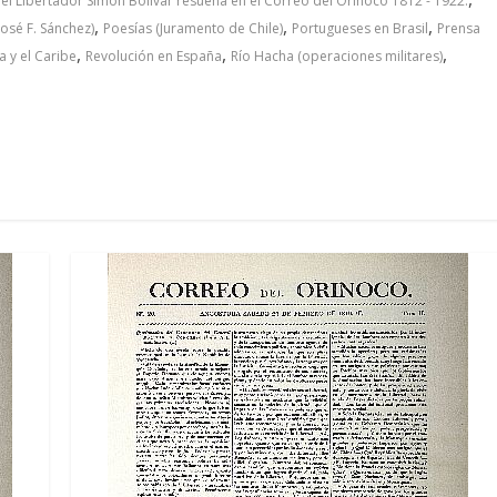
del Libertador Simón Bolívar resuena en el Correo del Orinoco 1812 - 1922.
,
,
,
osé F. Sánchez)
Poesías (Juramento de Chile)
Portugueses en Brasil
Prensa
,
,
,
 y el Caribe
Revolución en España
Río Hacha (operaciones militares)