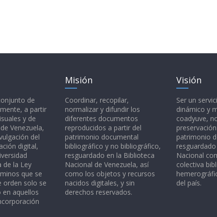
Misión
Visión
 conjunto de
Coordinar, recopilar,
Ser un servic
mente, a partir
normalizar y difundir los
dinámico y 
isuales y de
diferentes documentos
coadyuve, no
l de Venezuela,
reproducidos a partir del
preservación
vulgación del
patrimonio documental
patrimonio 
ción digital,
bibliográfico y no bibliográfico,
resguardado 
iversidad
resguardado en la Biblioteca
Nacional c
a de la Ley
Nacional de Venezuela, así
colectiva bibl
rminos que se
como los objetos y recursos
hemerográfic
e orden solo se
nacidos digitales, y sin
del país.
o en aquellos
derechos reservados.
ncorporación