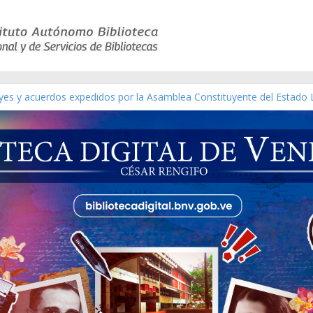
eyes y acuerdos expedidos por la Asamblea Constituyente del Estado 
aterial gráfico]
nchez [material gráfico]
de la República de Venezuela año CXXXIII Mes V, Caracas 09 de marz
ico de obras de Modesta Bor