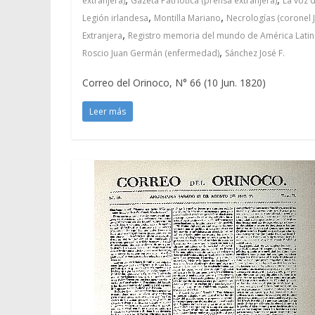
extranjera)
Gazeta Patriótica (prensa extranjera)
La voz 
,
,
Legión irlandesa
Montilla Mariano
Necrologías (coronel J
,
Extranjera
Registro memoria del mundo de América Latina
,
Roscio Juan Germán (enfermedad)
Sánchez José F.
Correo del Orinoco, N° 66 (10 Jun. 1820)
Leer más