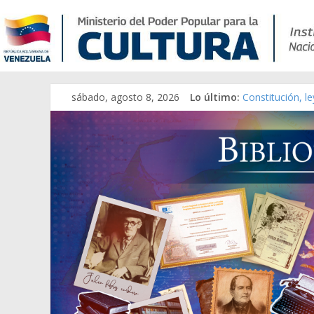
sábado, agosto 8, 2026
Lo último:
Constitución, l
Una Parálisis [m
Modesta Bor Sá
Gaceta Oficial 
Catálogo temát