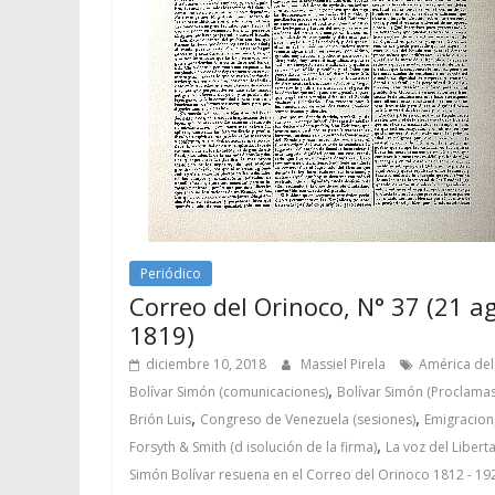
Periódico
Correo del Orinoco, N° 37 (21 a
1819)
diciembre 10, 2018
Massiel Pirela
América del
,
Bolívar Simón (comunicaciones)
Bolívar Simón (Proclamas
,
,
Brión Luis
Congreso de Venezuela (sesiones)
Emigracion
,
Forsyth & Smith (d isolución de la firma)
La voz del Libert
Simón Bolívar resuena en el Correo del Orinoco 1812 - 19