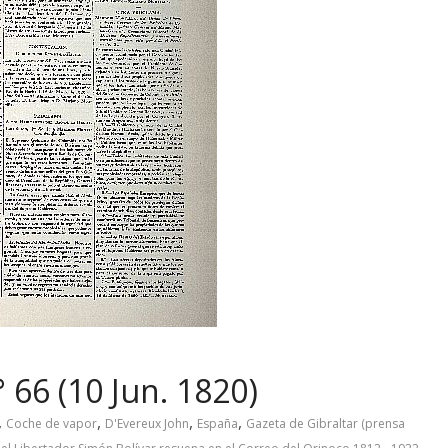
 66 (10 Jun. 1820)
,
,
,
,
Coche de vapor
D'Evereux John
España
Gazeta de Gibraltar (prensa
,