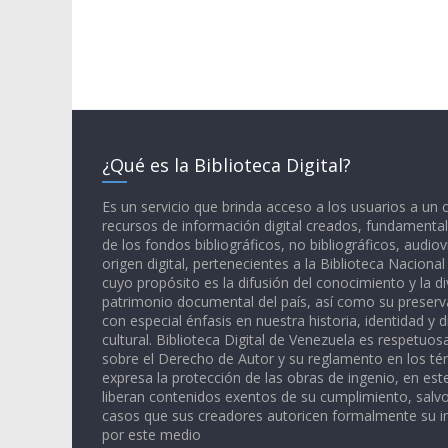
¿Qué es la Biblioteca Digital?
Es un servicio que brinda acceso a los usuarios a un
recursos de información digital creados, fundamental
de los fondos bibliográficos, no bibliográficos, audiov
origen digital, pertenecientes a la Biblioteca Naciona
cuyo propósito es la difusión del conocimiento y la di
patrimonio documental del país, así como su preserva
con especial énfasis en nuestra historia, identidad y d
cultural. Biblioteca Digital de Venezuela es respetuos
sobre el Derecho de Autor y su reglamento en los té
expresa la protección de las obras de ingenio, en est
liberan contenidos exentos de su cumplimiento, salv
casos que sus creadores autoricen formalmente su i
por este medio