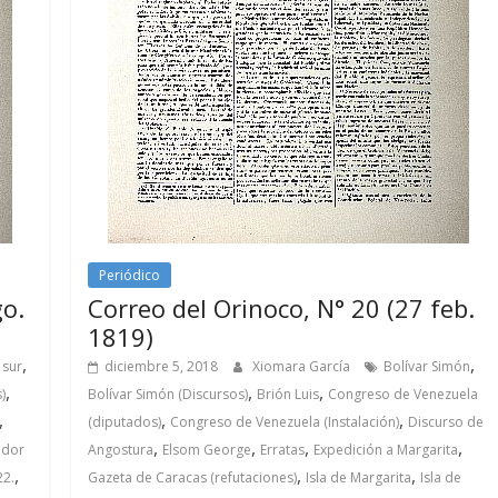
Periódico
go.
Correo del Orinoco, N° 20 (27 feb.
1819)
,
,
 sur
diciembre 5, 2018
Xiomara García
Bolívar Simón
,
,
,
)
Bolívar Simón (Discursos)
Brión Luis
Congreso de Venezuela
,
,
,
(diputados)
Congreso de Venezuela (Instalación)
Discurso de
,
,
,
,
ador
Angostura
Elsom George
Erratas
Expedición a Margarita
,
,
,
22.
Gazeta de Caracas (refutaciones)
Isla de Margarita
Isla de