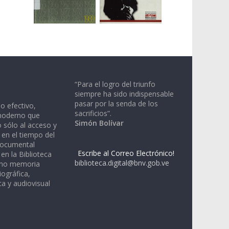
“Para el logro del triunfo
siempre ha sido indispensable
pasar por la senda de los
io efectivo,
sacrificios”.
moderno que
Simón Bolívar
 sólo al acceso y
 en el tiempo del
documental
Escribe al Correo Electrónico!
en la Biblioteca
biblioteca.digital@bnv.gob.ve
omo memoria
iográfica,
a y audiovisual