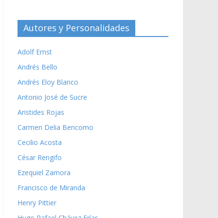
Autores y Personalidades
Adolf Ernst
Andrés Bello
Andrés Eloy Blanco
Antonio José de Sucre
Aristides Rojas
Carmen Delia Bencomo
Cecilio Acosta
César Rengifo
Ezequiel Zamora
Francisco de Miranda
Henry Pittier
Hugo Rafael Chávez Frías