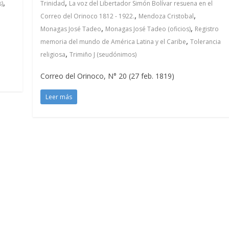
,
,
)
Trinidad
La voz del Libertador Simón Bolívar resuena en el
,
,
Correo del Orinoco 1812 - 1922.
Mendoza Cristobal
,
,
Monagas José Tadeo
Monagas José Tadeo (oficios)
Registro
,
memoria del mundo de América Latina y el Caribe
Tolerancia
,
religiosa
Trimiño J (seudónimos)
Correo del Orinoco, N° 20 (27 feb. 1819)
Leer más