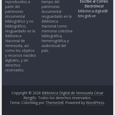
Escribe al Correo
reproducidos a
tiempo del
Electrónico!
partir del
patrimonio
biblioteca.digital@
patrimonio
documental
bnv.gob.ve
documental
resguardado en la
bibliográfico y no
Biblioteca
bibliográfico,
Nacional como
resguardado en la
memoria colectiva
Biblioteca
bibliográfica,
Nacional de
hemerográfica y
Venezuela, así
audiovisual del
como los objetos
país.
y recursos nacidos
digitales, y sin
derechos
reservados.
Copyright © 2026
Biblioteca Digital de Venezuela César
Rengifo
. Todos los derechos reservados.
Tema: ColorMag por
ThemeGrill
. Powered by
WordPress
.