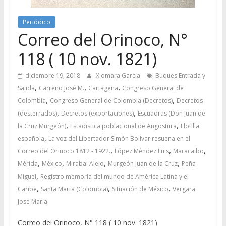
Periódico
Correo del Orinoco, N°
118 ( 10 nov. 1821)
diciembre 19, 2018
Xiomara García
Buques Entrada y
,
,
,
Salida
Carreño José M.
Cartagena
Congreso General de
,
,
Colombia
Congreso General de Colombia (Decretos)
Decretos
,
,
(desterrados)
Decretos (exportaciones)
Escuadras (Don Juan de
,
,
la Cruz Murgeón)
Estadistica poblacional de Angostura
Flotilla
,
española
La voz del Libertador Simón Bolívar resuena en el
,
,
,
Correo del Orinoco 1812 - 1922.
López Méndez Luis
Maracaibo
,
,
,
,
Mérida
México
Mirabal Alejo
Murgeón Juan de la Cruz
Peña
,
Miguel
Registro memoria del mundo de América Latina y el
,
,
,
Caribe
Santa Marta (Colombia)
Situación de México
Vergara
José María
Correo del Orinoco, N° 118 ( 10 nov. 1821)