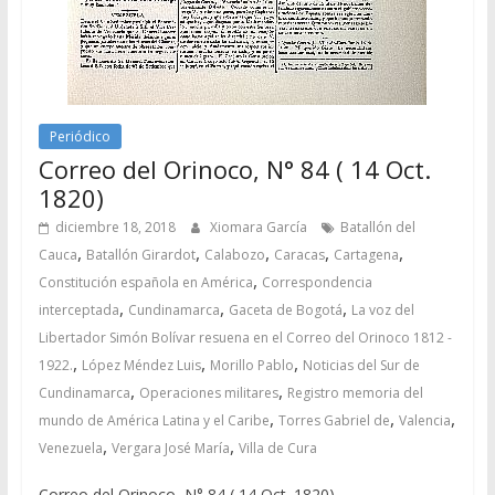
Periódico
Correo del Orinoco, N° 84 ( 14 Oct.
1820)
diciembre 18, 2018
Xiomara García
Batallón del
,
,
,
,
,
Cauca
Batallón Girardot
Calabozo
Caracas
Cartagena
,
Constitución española en América
Correspondencia
,
,
,
interceptada
Cundinamarca
Gaceta de Bogotá
La voz del
Libertador Simón Bolívar resuena en el Correo del Orinoco 1812 -
,
,
,
1922.
López Méndez Luis
Morillo Pablo
Noticias del Sur de
,
,
Cundinamarca
Operaciones militares
Registro memoria del
,
,
,
mundo de América Latina y el Caribe
Torres Gabriel de
Valencia
,
,
Venezuela
Vergara José María
Villa de Cura
Correo del Orinoco, N° 84 ( 14 Oct. 1820)