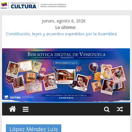
jueves, agosto 6, 2026
Lo último:
Constitución, leyes y acuerdos expedidos por la Asamblea
Constituyente del Estado Lara en 1881.
Una Parálisis [material gráfico]
Modesta Bor Sánchez [material gráfico]
Gaceta Oficial de la República de Venezuela año CXXXIII Mes V,
Caracas 09 de marzo de 2006 N° 38.394
Catálogo temático de obras de Modesta Bor
López Méndez Luis