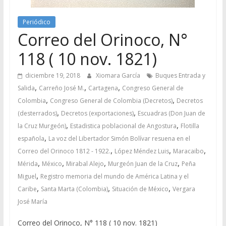
Periódico
Correo del Orinoco, N°
118 ( 10 nov. 1821)
diciembre 19, 2018
Xiomara García
Buques Entrada y
,
,
,
Salida
Carreño José M.
Cartagena
Congreso General de
,
,
Colombia
Congreso General de Colombia (Decretos)
Decretos
,
,
(desterrados)
Decretos (exportaciones)
Escuadras (Don Juan de
,
,
la Cruz Murgeón)
Estadistica poblacional de Angostura
Flotilla
,
española
La voz del Libertador Simón Bolívar resuena en el
,
,
,
Correo del Orinoco 1812 - 1922.
López Méndez Luis
Maracaibo
,
,
,
,
Mérida
México
Mirabal Alejo
Murgeón Juan de la Cruz
Peña
,
Miguel
Registro memoria del mundo de América Latina y el
,
,
,
Caribe
Santa Marta (Colombia)
Situación de México
Vergara
José María
Correo del Orinoco, N° 118 ( 10 nov. 1821)