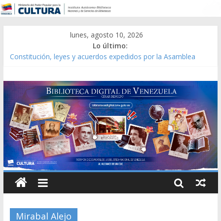
lunes, agosto 10, 2026
Lo último:
Constitución, leyes y acuerdos expedidos por la Asamblea
Constituyente del Estado Lara en 1881.
Una Parálisis [material gráfico]
Modesta Bor Sánchez [material gráfico]
Gaceta Oficial de la República de Venezuela año CXXXIII Mes V,
Caracas 09 de marzo de 2006 N° 38.394
Catálogo temático de obras de Modesta Bor
Mirabal Alejo