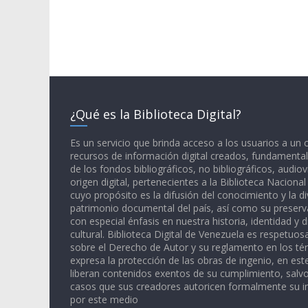
¿Qué es la Biblioteca Digital?
Es un servicio que brinda acceso a los usuarios a un
recursos de información digital creados, fundamental
de los fondos bibliográficos, no bibliográficos, audiov
origen digital, pertenecientes a la Biblioteca Naciona
cuyo propósito es la difusión del conocimiento y la di
patrimonio documental del país, así como su preserva
con especial énfasis en nuestra historia, identidad y d
cultural. Biblioteca Digital de Venezuela es respetuos
sobre el Derecho de Autor y su reglamento en los té
expresa la protección de las obras de ingenio, en est
liberan contenidos exentos de su cumplimiento, salv
casos que sus creadores autoricen formalmente su i
por este medio