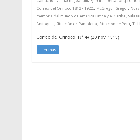
Camacho)
Camacho Joaquín
Ejército libertador (promoc
,
,
Correo del Orinoco 1812 - 1922.
McGregor Gregor
Nuev
,
memoria del mundo de América Latina y el Caribe
Salaza
,
,
,
Antioquia
Situación de Pamplona
Situación de Perú
T.H
Correo del Orinoco, N° 44 (20 nov. 1819)
Leer más