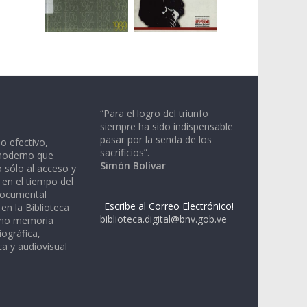
“Para el logro del triunfo
siempre ha sido indispensable
pasar por la senda de los
io efectivo,
sacrificios”.
moderno que
Simón Bolívar
 sólo al acceso y
 en el tiempo del
documental
Escribe al Correo Electrónico!
en la Biblioteca
biblioteca.digital@bnv.gob.ve
omo memoria
iográfica,
a y audiovisual