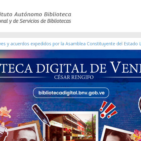
eyes y acuerdos expedidos por la Asamblea Constituyente del Estado 
aterial gráfico]
chez [material gráfico]
de la República de Venezuela año CXXXIII Mes V, Caracas 09 de marzo
ico de obras de Modesta Bor