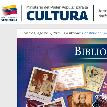
viernes, agosto 7, 2026
Lo último:
Constitución, l
Una Parálisis [m
Modesta Bor Sán
Gaceta Oficial 
Catálogo temát