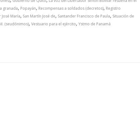
iones)
Gobierno de Quito
La voz del Libertador Simón Bolívar resuena en el
,
,
,
a granada
Popayán
Recompensas a soldados (decretos)
Registro
,
,
,
r José María
San Martín José de
Santander Francisco de Paula
Situación de
,
,
.M. (seudónimos)
Vestuario para el ejército
Ystmo de Panamá