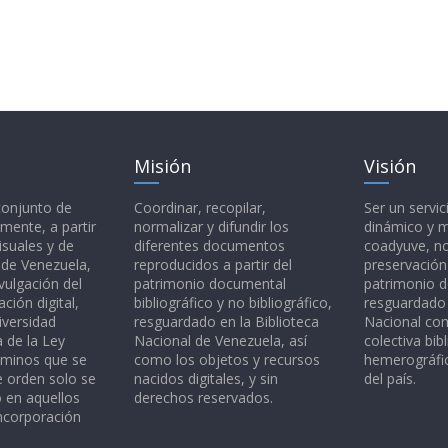
Misión
Visión
 conjunto de
Coordinar, recopilar,
Ser un servic
mente, a partir
normalizar y difundir los
dinámico y 
isuales y de
diferentes documentos
coadyuve, no
l de Venezuela,
reproducidos a partir del
preservación
vulgación del
patrimonio documental
patrimonio 
ción digital,
bibliográfico y no bibliográfico,
resguardado 
iversidad
resguardado en la Biblioteca
Nacional c
a de la Ley
Nacional de Venezuela, así
colectiva bibl
rminos que se
como los objetos y recursos
hemerográfic
e orden solo se
nacidos digitales, y sin
del país.
o en aquellos
derechos reservados.
ncorporación