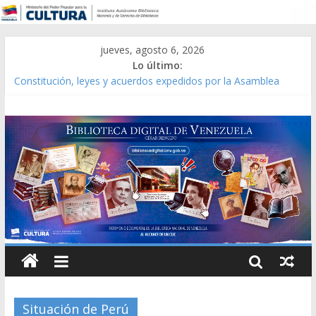
jueves, agosto 6, 2026
Lo último:
Constitución, leyes y acuerdos expedidos por la Asamblea
Constituyente del Estado Lara en 1881.
Una Parálisis [material gráfico]
Modesta Bor Sánchez [material gráfico]
Gaceta Oficial de la República de Venezuela año CXXXIII Mes V,
Caracas 09 de marzo de 2006 N° 38.394
Catálogo temático de obras de Modesta Bor
Situación de Perú