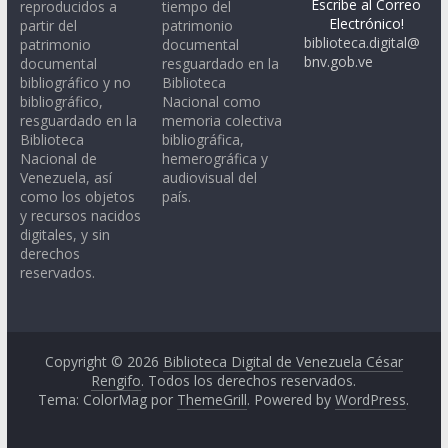
Escribe al Correo
reproducidos a
tiempo del
Electrónico!
partir del
patrimonio
biblioteca.digital@
patrimonio
documental
bnv.gob.ve
documental
resguardado en la
bibliográfico y no
Biblioteca
bibliográfico,
Nacional como
resguardado en la
memoria colectiva
Biblioteca
bibliográfica,
Nacional de
hemerográfica y
Venezuela, así
audiovisual del
como los objetos
país.
y recursos nacidos
digitales, y sin
derechos
reservados.
Copyright © 2026
Biblioteca Digital de Venezuela César
Rengifo
. Todos los derechos reservados.
Tema: ColorMag por
ThemeGrill
. Powered by
WordPress
.