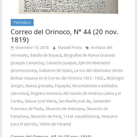
Periódico
Correo del Orinoco, N° 44 (20 nov.
1819)
diciembre 10, 2018
Massiel Pirela
Archivos del
,
,
Virreinato
Batalla de Boyacá
Biografías de Nueva Granada
,
,
(Joaquín Camacho)
Camacho Joaquín
Ejército libertador
,
,
(promociones)
Gobierno de Quito
La voz del Libertador Simón
,
Bolívar resuena en el Correo del Orinoco 1812 - 1922.
McGregor
,
,
,
Gregor
Nueva granada
Popayán
Recompensas a soldados
,
(decretos)
Registro memoria del mundo de América Latina y el
,
,
,
Caribe
Salazar José María
San Martín José de
Santander
,
,
Francisco de Paula
Situación de Antioquia
Situación de
,
,
,
Pamplona
Situación de Perú
T.H.M. (seudónimos)
Vestuario
,
para el ejército
Ystmo de Panamá
Correo del Orinoco, N° 44 (20 nov. 1819)