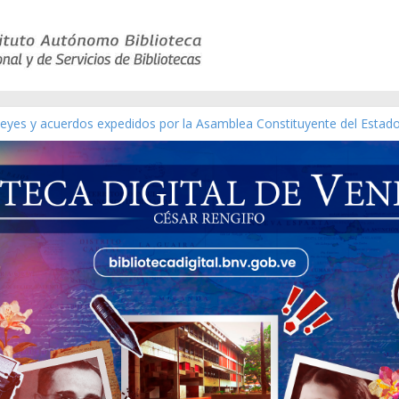
 leyes y acuerdos expedidos por la Asamblea Constituyente del Estad
[material gráfico]
ánchez [material gráfico]
l de la República de Venezuela año CXXXIII Mes V, Caracas 09 de mar
ático de obras de Modesta Bor