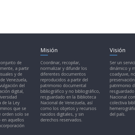
Misión
Visión
 conjunto de
Coordinar, recopilar,
Ser un servic
mente, a partir
normalizar y difundir los
dinámico y 
isuales y de
diferentes documentos
coadyuve, no
l de Venezuela,
reproducidos a partir del
preservación
vulgación del
patrimonio documental
patrimonio 
ción digital,
bibliográfico y no bibliográfico,
resguardado 
iversidad
resguardado en la Biblioteca
Nacional c
a de la Ley
Nacional de Venezuela, así
colectiva bibl
rminos que se
como los objetos y recursos
hemerográfic
e orden solo se
nacidos digitales, y sin
del país.
o en aquellos
derechos reservados.
ncorporación