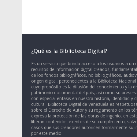
¿Qué es la Biblioteca Digital?
Es un servicio que brinda acceso a los usuarios a un
recursos de información digital creados, fundamental
de los fondos bibliográficos, no bibliográficos, audiov
origen digital, pertenecientes a la Biblioteca Naciona
cuyo propósito es la difusión del conocimiento y la di
patrimonio documental del país, así como su preserva
con especial énfasis en nuestra historia, identidad y d
cultural. Biblioteca Digital de Venezuela es respetuos
sobre el Derecho de Autor y su reglamento en los té
expresa la protección de las obras de ingenio, en est
liberan contenidos exentos de su cumplimiento, salv
casos que sus creadores autoricen formalmente su i
por este medio