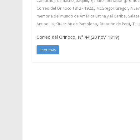
Camacho)
Camacho Joaquín
Ejército libertador (promoc
,
,
Correo del Orinoco 1812 - 1922.
McGregor Gregor
Nuev
,
memoria del mundo de América Latina y el Caribe
Salaza
,
,
,
Antioquia
Situación de Pamplona
Situación de Perú
T.H
Correo del Orinoco, N° 44 (20 nov. 1819)
Leer más