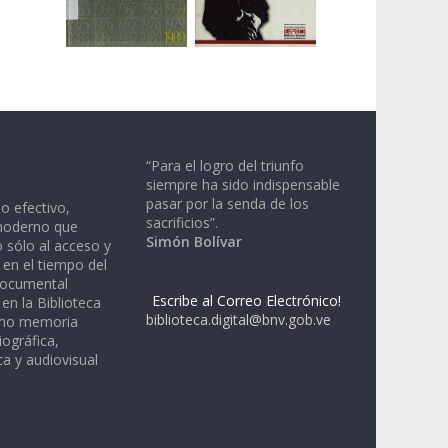
“Para el logro del triunfo
siempre ha sido indispensable
pasar por la senda de los
io efectivo,
sacrificios”.
moderno que
Simón Bolívar
 sólo al acceso y
 en el tiempo del
documental
Escribe al Correo Electrónico!
en la Biblioteca
biblioteca.digital@bnv.gob.ve
omo memoria
iográfica,
a y audiovisual