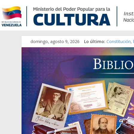
domingo, agosto 9, 2026
Lo último:
Constitución,
Una Parálisis 
Modesta Bor S
Gaceta Oficia
Catálogo tem