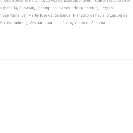
iones)
Gobierno de Quito
La voz del Libertador Simón Bolívar resuena en el
,
,
,
a granada
Popayán
Recompensas a soldados (decretos)
Registro
,
,
,
r José María
San Martín José de
Santander Francisco de Paula
Situación de
,
,
.M. (seudónimos)
Vestuario para el ejército
Ystmo de Panamá