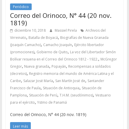
Periódico
Correo del Orinoco, N° 44 (20 nov.
1819)
diciembre 10, 2018
Massiel Pirela
Archivos del
,
,
Virreinato
Batalla de Boyacá
Biografías de Nueva Granada
,
,
(Joaquín Camacho)
Camacho Joaquín
Ejército libertador
,
,
(promociones)
Gobierno de Quito
La voz del Libertador Simón
,
Bolívar resuena en el Correo del Orinoco 1812 - 1922.
McGregor
,
,
,
Gregor
Nueva granada
Popayán
Recompensas a soldados
,
(decretos)
Registro memoria del mundo de América Latina y el
,
,
,
Caribe
Salazar José María
San Martín José de
Santander
,
,
Francisco de Paula
Situación de Antioquia
Situación de
,
,
,
Pamplona
Situación de Perú
T.H.M. (seudónimos)
Vestuario
,
para el ejército
Ystmo de Panamá
Correo del Orinoco, N° 44 (20 nov. 1819)
Leer más