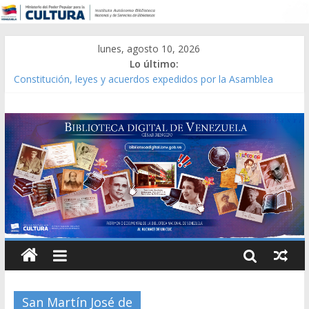
lunes, agosto 10, 2026
Lo último:
Constitución, leyes y acuerdos expedidos por la Asamblea
Constituyente del Estado Lara en 1881.
Una Parálisis [material gráfico]
Modesta Bor Sánchez [material gráfico]
Gaceta Oficial de la República de Venezuela año CXXXIII Mes V,
Caracas 09 de marzo de 2006 N° 38.394
Catálogo temático de obras de Modesta Bor
San Martín José de