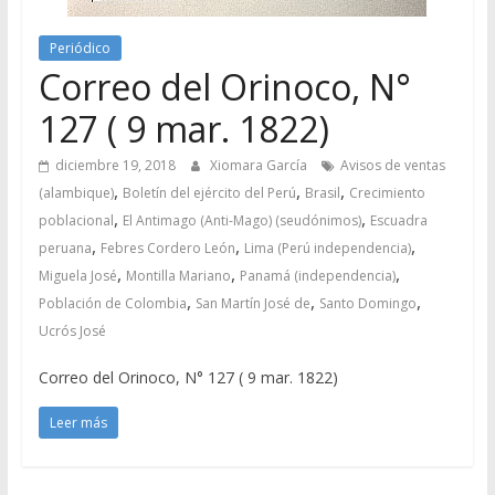
Periódico
Correo del Orinoco, N°
127 ( 9 mar. 1822)
diciembre 19, 2018
Xiomara García
Avisos de ventas
,
,
,
(alambique)
Boletín del ejército del Perú
Brasil
Crecimiento
,
,
poblacional
El Antimago (Anti-Mago) (seudónimos)
Escuadra
,
,
,
peruana
Febres Cordero León
Lima (Perú independencia)
,
,
,
Miguela José
Montilla Mariano
Panamá (independencia)
,
,
,
Población de Colombia
San Martín José de
Santo Domingo
Ucrós José
Correo del Orinoco, N° 127 ( 9 mar. 1822)
Leer más