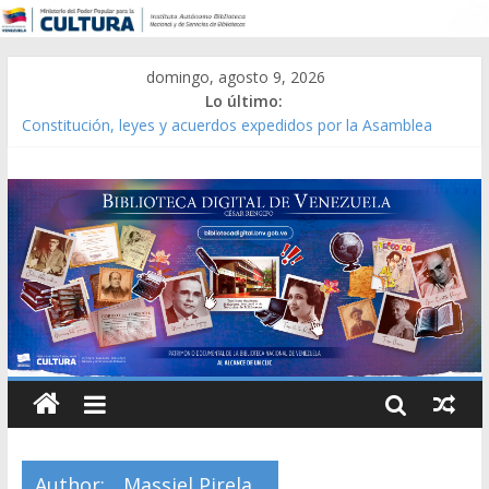
domingo, agosto 9, 2026
Lo último:
Catálogo temático de obras de Modesta Bor
Constitución, leyes y acuerdos expedidos por la Asamblea
Constituyente del Estado Lara en 1881.
Una Parálisis [material gráfico]
Modesta Bor Sánchez [material gráfico]
Gaceta Oficial de la República de Venezuela año CXXXIII Mes V,
Caracas 09 de marzo de 2006 N° 38.394
Author:
Massiel Pirela