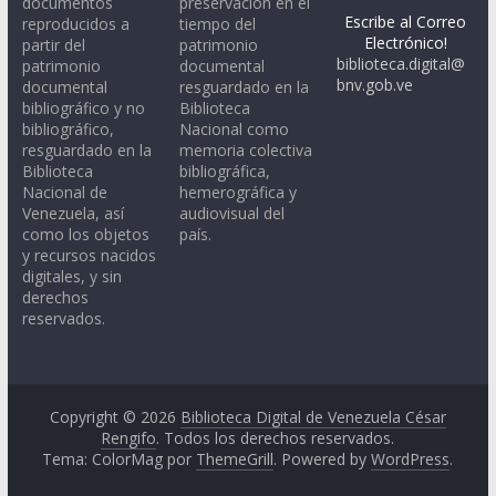
documentos
preservación en el
Escribe al Correo
reproducidos a
tiempo del
Electrónico!
partir del
patrimonio
biblioteca.digital@
patrimonio
documental
bnv.gob.ve
documental
resguardado en la
bibliográfico y no
Biblioteca
bibliográfico,
Nacional como
resguardado en la
memoria colectiva
Biblioteca
bibliográfica,
Nacional de
hemerográfica y
Venezuela, así
audiovisual del
como los objetos
país.
y recursos nacidos
digitales, y sin
derechos
reservados.
Copyright © 2026
Biblioteca Digital de Venezuela César
Rengifo
. Todos los derechos reservados.
Tema: ColorMag por
ThemeGrill
. Powered by
WordPress
.