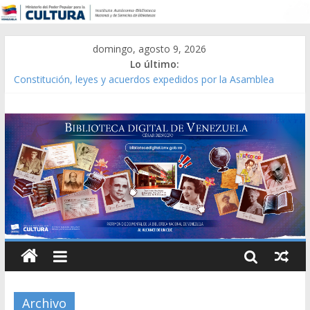
domingo, agosto 9, 2026
Lo último:
Catálogo temático de obras de Modesta Bor
Constitución, leyes y acuerdos expedidos por la Asamblea
Constituyente del Estado Lara en 1881.
Una Parálisis [material gráfico]
Modesta Bor Sánchez [material gráfico]
Gaceta Oficial de la República de Venezuela año CXXXIII Mes V,
Caracas 09 de marzo de 2006 N° 38.394
Archivo