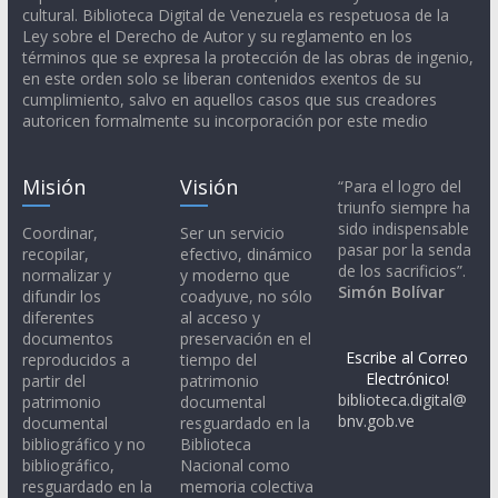
cultural. Biblioteca Digital de Venezuela es respetuosa de la
Ley sobre el Derecho de Autor y su reglamento en los
términos que se expresa la protección de las obras de ingenio,
en este orden solo se liberan contenidos exentos de su
cumplimiento, salvo en aquellos casos que sus creadores
autoricen formalmente su incorporación por este medio
Misión
Visión
“Para el logro del
triunfo siempre ha
sido indispensable
Coordinar,
Ser un servicio
pasar por la senda
recopilar,
efectivo, dinámico
de los sacrificios”.
normalizar y
y moderno que
Simón Bolívar
difundir los
coadyuve, no sólo
diferentes
al acceso y
documentos
preservación en el
Escribe al Correo
reproducidos a
tiempo del
Electrónico!
partir del
patrimonio
biblioteca.digital@
patrimonio
documental
bnv.gob.ve
documental
resguardado en la
bibliográfico y no
Biblioteca
bibliográfico,
Nacional como
resguardado en la
memoria colectiva