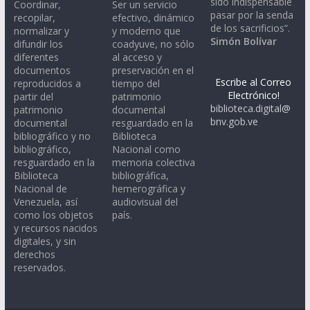
sido indispensable
Coordinar,
Ser un servicio
pasar por la senda
recopilar,
efectivo, dinámico
de los sacrificios”.
normalizar y
y moderno que
Simón Bolívar
difundir los
coadyuve, no sólo
diferentes
al acceso y
documentos
preservación en el
Escribe al Correo
reproducidos a
tiempo del
Electrónico!
partir del
patrimonio
biblioteca.digital@
patrimonio
documental
bnv.gob.ve
documental
resguardado en la
bibliográfico y no
Biblioteca
bibliográfico,
Nacional como
resguardado en la
memoria colectiva
Biblioteca
bibliográfica,
Nacional de
hemerográfica y
Venezuela, así
audiovisual del
como los objetos
país.
y recursos nacidos
digitales, y sin
derechos
reservados.