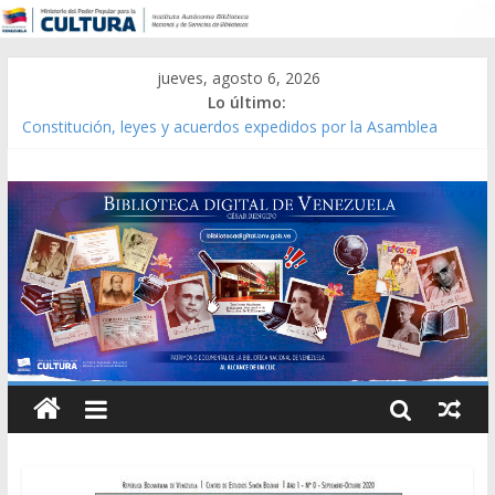
jueves, agosto 6, 2026
Lo último:
Constitución, leyes y acuerdos expedidos por la Asamblea
Constituyente del Estado Lara en 1881.
Una Parálisis [material gráfico]
Modesta Bor Sánchez [material gráfico]
Gaceta Oficial de la República de Venezuela año CXXXIII Mes V,
Caracas 09 de marzo de 2006 N° 38.394
Catálogo temático de obras de Modesta Bor