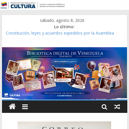
sábado, agosto 8, 2026
Lo último:
Catálogo temático de obras de Modesta Bor
Constitución, leyes y acuerdos expedidos por la Asamblea
Constituyente del Estado Lara en 1881.
Una Parálisis [material gráfico]
Modesta Bor Sánchez [material gráfico]
Gaceta Oficial de la República de Venezuela año CXXXIII Mes V,
Caracas 09 de marzo de 2006 N° 38.394