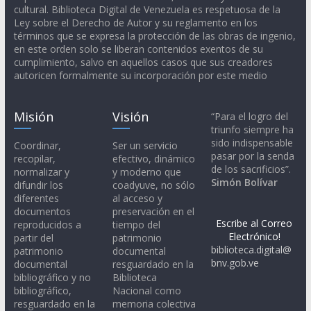
cultural. Biblioteca Digital de Venezuela es respetuosa de la
Ley sobre el Derecho de Autor y su reglamento en los
términos que se expresa la protección de las obras de ingenio,
en este orden solo se liberan contenidos exentos de su
cumplimiento, salvo en aquellos casos que sus creadores
autoricen formalmente su incorporación por este medio
Misión
Visión
“Para el logro del
triunfo siempre ha
sido indispensable
Coordinar,
Ser un servicio
pasar por la senda
recopilar,
efectivo, dinámico
de los sacrificios”.
normalizar y
y moderno que
Simón Bolívar
difundir los
coadyuve, no sólo
diferentes
al acceso y
documentos
preservación en el
Escribe al Correo
reproducidos a
tiempo del
Electrónico!
partir del
patrimonio
biblioteca.digital@
patrimonio
documental
bnv.gob.ve
documental
resguardado en la
bibliográfico y no
Biblioteca
bibliográfico,
Nacional como
resguardado en la
memoria colectiva