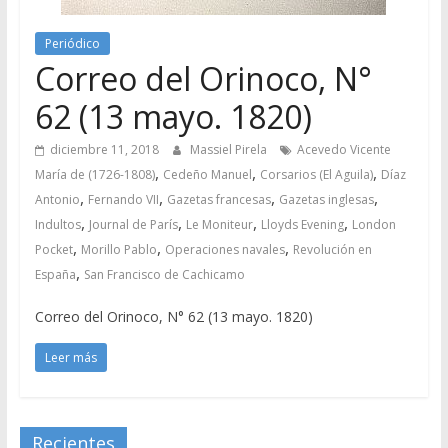
Periódico
Correo del Orinoco, N°
62 (13 mayo. 1820)
diciembre 11, 2018
Massiel Pirela
Acevedo Vicente
,
,
,
María de (1726-1808)
Cedeño Manuel
Corsarios (El Aguila)
Díaz
,
,
,
,
Antonio
Fernando VII
Gazetas francesas
Gazetas inglesas
,
,
,
,
Indultos
Journal de París
Le Moniteur
Lloyds Evening
London
,
,
,
Pocket
Morillo Pablo
Operaciones navales
Revolución en
,
España
San Francisco de Cachicamo
Correo del Orinoco, N° 62 (13 mayo. 1820)
Leer más
Recientes