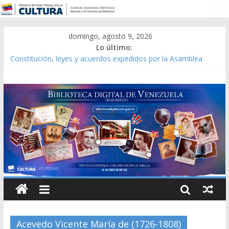
domingo, agosto 9, 2026
Lo último:
Constitución, leyes y acuerdos expedidos por la Asamblea
Constituyente del Estado Lara en 1881.
Una Parálisis [material gráfico]
Modesta Bor Sánchez [material gráfico]
Gaceta Oficial de la República de Venezuela año CXXXIII Mes V,
Caracas 09 de marzo de 2006 N° 38.394
Catálogo temático de obras de Modesta Bor
Acevedo Vicente María de (1726-1808)