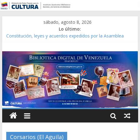
sábado, agosto 8, 2026
Lo último:
Constitución, leyes y acuerdos expedidos por la Asamblea
Constituyente del Estado Lara en 1881.
Una Parálisis [material gráfico]
Modesta Bor Sánchez [material gráfico]
Gaceta Oficial de la República de Venezuela año CXXXIII Mes V,
Caracas 09 de marzo de 2006 N° 38.394
Catálogo temático de obras de Modesta Bor
Corsarios (El Aguila)