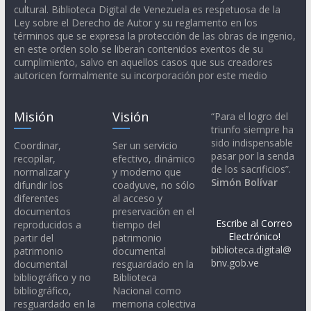
cultural. Biblioteca Digital de Venezuela es respetuosa de la
Ley sobre el Derecho de Autor y su reglamento en los
términos que se expresa la protección de las obras de ingenio,
en este orden solo se liberan contenidos exentos de su
cumplimiento, salvo en aquellos casos que sus creadores
autoricen formalmente su incorporación por este medio
Misión
Visión
“Para el logro del
triunfo siempre ha
sido indispensable
Coordinar,
Ser un servicio
pasar por la senda
recopilar,
efectivo, dinámico
de los sacrificios”.
normalizar y
y moderno que
Simón Bolívar
difundir los
coadyuve, no sólo
diferentes
al acceso y
documentos
preservación en el
Escribe al Correo
reproducidos a
tiempo del
Electrónico!
partir del
patrimonio
biblioteca.digital@
patrimonio
documental
bnv.gob.ve
documental
resguardado en la
bibliográfico y no
Biblioteca
bibliográfico,
Nacional como
resguardado en la
memoria colectiva