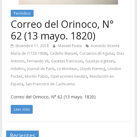
Periódico
Correo del Orinoco, N°
62 (13 mayo. 1820)
diciembre 11, 2018
Massiel Pirela
Acevedo Vicente
,
,
,
María de (1726-1808)
Cedeño Manuel
Corsarios (El Aguila)
Díaz
,
,
,
,
Antonio
Fernando VII
Gazetas francesas
Gazetas inglesas
,
,
,
,
Indultos
Journal de París
Le Moniteur
Lloyds Evening
London
,
,
,
Pocket
Morillo Pablo
Operaciones navales
Revolución en
,
España
San Francisco de Cachicamo
Correo del Orinoco, N° 62 (13 mayo. 1820)
Leer más
Recientes