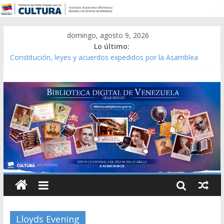
domingo, agosto 9, 2026
Lo último:
Constitución, leyes y acuerdos expedidos por la Asamblea
Constituyente del Estado Lara en 1881.
Una Parálisis [material gráfico]
Modesta Bor Sánchez [material gráfico]
Gaceta Oficial de la República de Venezuela año CXXXIII Mes V,
Caracas 09 de marzo de 2006 N° 38.394
Catálogo temático de obras de Modesta Bor
Lloyds Evening