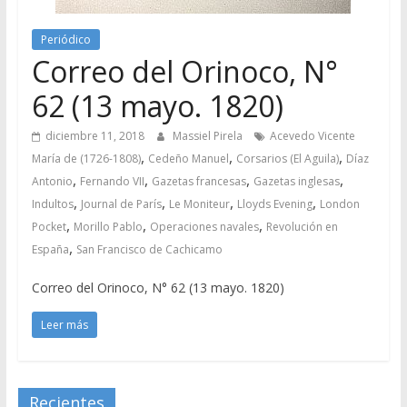
Periódico
Correo del Orinoco, N°
62 (13 mayo. 1820)
diciembre 11, 2018
Massiel Pirela
Acevedo Vicente
,
,
,
María de (1726-1808)
Cedeño Manuel
Corsarios (El Aguila)
Díaz
,
,
,
,
Antonio
Fernando VII
Gazetas francesas
Gazetas inglesas
,
,
,
,
Indultos
Journal de París
Le Moniteur
Lloyds Evening
London
,
,
,
Pocket
Morillo Pablo
Operaciones navales
Revolución en
,
España
San Francisco de Cachicamo
Correo del Orinoco, N° 62 (13 mayo. 1820)
Leer más
Recientes