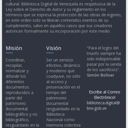
cultural. Biblioteca Digital de Venezuela es respetuosa de la
Ley sobre el Derecho de Autor y su reglamento en los
términos que se expresa la protección de las obras de ingenio,
en este orden solo se liberan contenidos exentos de su
cumplimiento, salvo en aquellos casos que sus creadores
autoricen formalmente su incorporación por este medio
Misión
Visión
“Para el logro del
triunfo siempre ha
sido indispensable
Coordinar,
Ser un servicio
pasar por la senda
recopilar,
efectivo, dinámico
de los sacrificios”.
normalizar y
y moderno que
Simón Bolívar
difundir los
coadyuve, no sólo
diferentes
al acceso y
documentos
preservación en el
Escribe al Correo
reproducidos a
tiempo del
Electrónico!
partir del
patrimonio
biblioteca.digital@
patrimonio
documental
bnv.gob.ve
documental
resguardado en la
bibliográfico y no
Biblioteca
bibliográfico,
Nacional como
resguardado en la
memoria colectiva