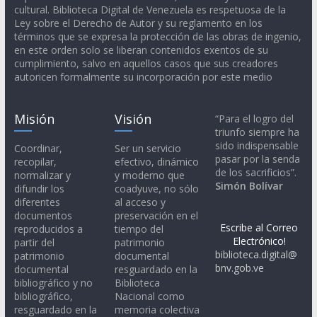
cultural. Biblioteca Digital de Venezuela es respetuosa de la
Ley sobre el Derecho de Autor y su reglamento en los
términos que se expresa la protección de las obras de ingenio,
en este orden solo se liberan contenidos exentos de su
cumplimiento, salvo en aquellos casos que sus creadores
autoricen formalmente su incorporación por este medio
Misión
Visión
“Para el logro del
triunfo siempre ha
sido indispensable
Coordinar,
Ser un servicio
pasar por la senda
recopilar,
efectivo, dinámico
de los sacrificios”.
normalizar y
y moderno que
Simón Bolívar
difundir los
coadyuve, no sólo
diferentes
al acceso y
documentos
preservación en el
Escribe al Correo
reproducidos a
tiempo del
Electrónico!
partir del
patrimonio
biblioteca.digital@
patrimonio
documental
bnv.gob.ve
documental
resguardado en la
bibliográfico y no
Biblioteca
bibliográfico,
Nacional como
resguardado en la
memoria colectiva