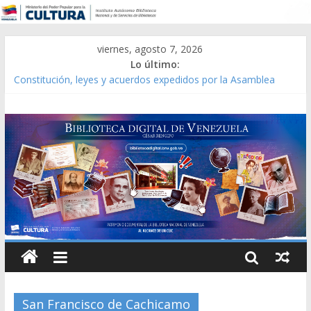
viernes, agosto 7, 2026
Lo último:
Constitución, leyes y acuerdos expedidos por la Asamblea
Constituyente del Estado Lara en 1881.
Una Parálisis [material gráfico]
Modesta Bor Sánchez [material gráfico]
Gaceta Oficial de la República de Venezuela año CXXXIII Mes V,
Caracas 09 de marzo de 2006 N° 38.394
Catálogo temático de obras de Modesta Bor
San Francisco de Cachicamo