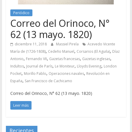
Periódico
Correo del Orinoco, N°
62 (13 mayo. 1820)
diciembre 11, 2018
Massiel Pirela
Acevedo Vicente
,
,
,
María de (1726-1808)
Cedeño Manuel
Corsarios (El Aguila)
Díaz
,
,
,
,
Antonio
Fernando VII
Gazetas francesas
Gazetas inglesas
,
,
,
,
Indultos
Journal de París
Le Moniteur
Lloyds Evening
London
,
,
,
Pocket
Morillo Pablo
Operaciones navales
Revolución en
,
España
San Francisco de Cachicamo
Correo del Orinoco, N° 62 (13 mayo. 1820)
Leer más
Recientes