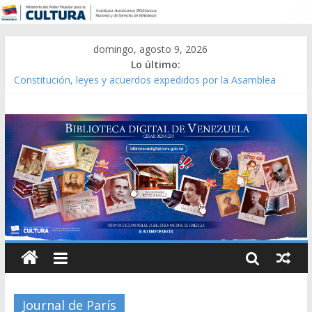
domingo, agosto 9, 2026
Lo último:
Constitución, leyes y acuerdos expedidos por la Asamblea
Constituyente del Estado Lara en 1881.
Una Parálisis [material gráfico]
Modesta Bor Sánchez [material gráfico]
Gaceta Oficial de la República de Venezuela año CXXXIII Mes V,
Caracas 09 de marzo de 2006 N° 38.394
Catálogo temático de obras de Modesta Bor
Journal de París