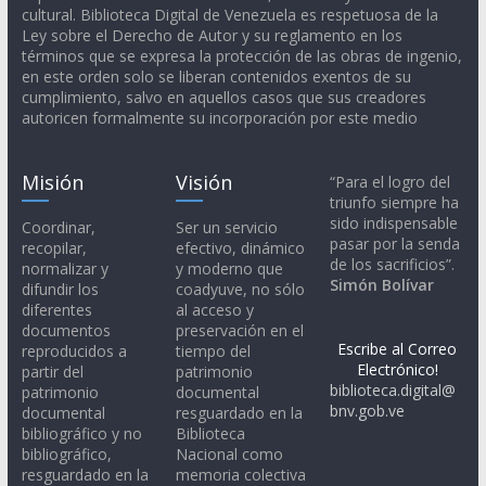
cultural. Biblioteca Digital de Venezuela es respetuosa de la
Ley sobre el Derecho de Autor y su reglamento en los
términos que se expresa la protección de las obras de ingenio,
en este orden solo se liberan contenidos exentos de su
cumplimiento, salvo en aquellos casos que sus creadores
autoricen formalmente su incorporación por este medio
Misión
Visión
“Para el logro del
triunfo siempre ha
sido indispensable
Coordinar,
Ser un servicio
pasar por la senda
recopilar,
efectivo, dinámico
de los sacrificios”.
normalizar y
y moderno que
Simón Bolívar
difundir los
coadyuve, no sólo
diferentes
al acceso y
documentos
preservación en el
Escribe al Correo
reproducidos a
tiempo del
Electrónico!
partir del
patrimonio
biblioteca.digital@
patrimonio
documental
bnv.gob.ve
documental
resguardado en la
bibliográfico y no
Biblioteca
bibliográfico,
Nacional como
resguardado en la
memoria colectiva