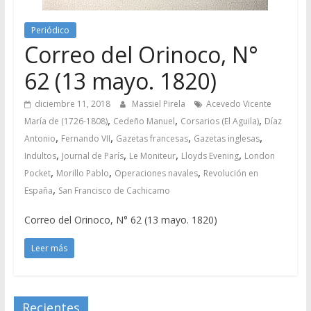
Periódico
Correo del Orinoco, N°
62 (13 mayo. 1820)
diciembre 11, 2018
Massiel Pirela
Acevedo Vicente
,
,
,
María de (1726-1808)
Cedeño Manuel
Corsarios (El Aguila)
Díaz
,
,
,
,
Antonio
Fernando VII
Gazetas francesas
Gazetas inglesas
,
,
,
,
Indultos
Journal de París
Le Moniteur
Lloyds Evening
London
,
,
,
Pocket
Morillo Pablo
Operaciones navales
Revolución en
,
España
San Francisco de Cachicamo
Correo del Orinoco, N° 62 (13 mayo. 1820)
Leer más
Recientes