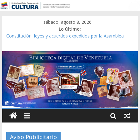
sábado, agosto 8, 2026
Lo último:
Constitución, leyes y acuerdos expedidos por la Asamblea
Constituyente del Estado Lara en 1881.
Una Parálisis [material gráfico]
Modesta Bor Sánchez [material gráfico]
Gaceta Oficial de la República de Venezuela año CXXXIII Mes V,
Caracas 09 de marzo de 2006 N° 38.394
Catálogo temático de obras de Modesta Bor
Aviso Publicitario