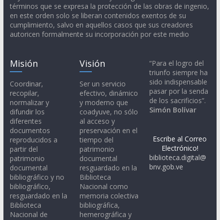
términos que se expresa la protección de las obras de ingenio,
en este orden solo se liberan contenidos exentos de su
cumplimiento, salvo en aquellos casos que sus creadores
autoricen formalmente su incorporación por este medio
Misión
Visión
“Para el logro del
triunfo siempre ha
sido indispensable
Coordinar,
Ser un servicio
pasar por la senda
recopilar,
efectivo, dinámico
de los sacrificios”.
normalizar y
y moderno que
Simón Bolívar
difundir los
coadyuve, no sólo
diferentes
al acceso y
documentos
preservación en el
Escribe al Correo
reproducidos a
tiempo del
Electrónico!
partir del
patrimonio
biblioteca.digital@
patrimonio
documental
bnv.gob.ve
documental
resguardado en la
bibliográfico y no
Biblioteca
bibliográfico,
Nacional como
resguardado en la
memoria colectiva
Biblioteca
bibliográfica,
Nacional de
hemerográfica y