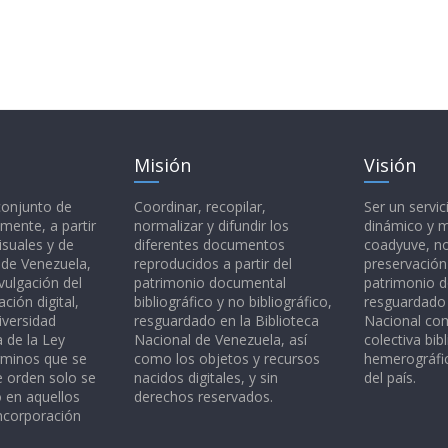
Misión
Visión
 conjunto de
Coordinar, recopilar,
Ser un servic
mente, a partir
normalizar y difundir los
dinámico y 
isuales y de
diferentes documentos
coadyuve, no
l de Venezuela,
reproducidos a partir del
preservación
vulgación del
patrimonio documental
patrimonio 
ción digital,
bibliográfico y no bibliográfico,
resguardado 
iversidad
resguardado en la Biblioteca
Nacional c
a de la Ley
Nacional de Venezuela, así
colectiva bibl
rminos que se
como los objetos y recursos
hemerográfic
e orden solo se
nacidos digitales, y sin
del país.
o en aquellos
derechos reservados.
ncorporación