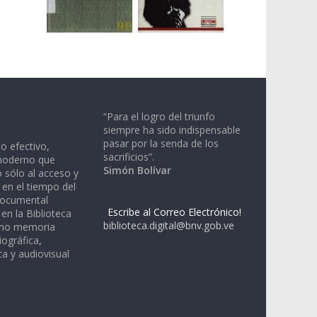
“Para el logro del triunfo
siempre ha sido indispensable
pasar por la senda de los
io efectivo,
sacrificios”.
moderno que
Simón Bolívar
 sólo al acceso y
 en el tiempo del
documental
Escribe al Correo Electrónico!
en la Biblioteca
biblioteca.digital@bnv.gob.ve
omo memoria
iográfica,
a y audiovisual