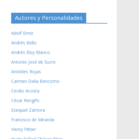
Autores y Personalidades
Adolf Ernst
Andrés Bello
Andrés Eloy Blanco
Antonio José de Sucre
Aristides Rojas
Carmen Delia Bencomo
Cecilio Acosta
César Rengifo
Ezequiel Zamora
Francisco de Miranda
Henry Pittier
Hugo Rafael Chávez Frías