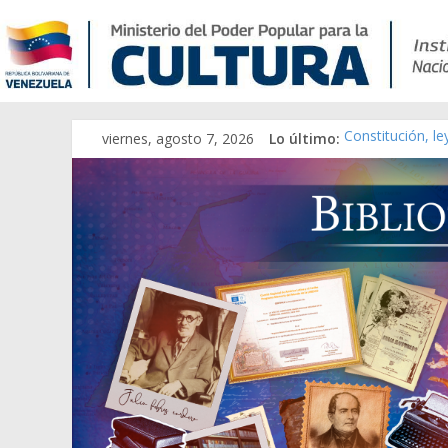
viernes, agosto 7, 2026
Lo último:
Constitución, l
Una Parálisis [m
Modesta Bor Sán
Gaceta Oficial 
Catálogo temát