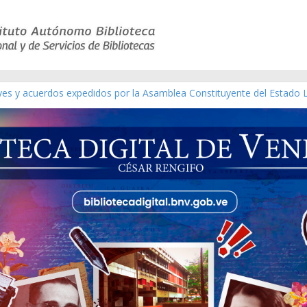
eyes y acuerdos expedidos por la Asamblea Constituyente del Estado 
aterial gráfico]
chez [material gráfico]
de la República de Venezuela año CXXXIII Mes V, Caracas 09 de marzo
ico de obras de Modesta Bor