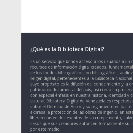
¿Qué es la Biblioteca Digital?
Es un servicio que brinda acceso a los usuarios a un
recursos de información digital creados, fundamental
de los fondos bibliográficos, no bibliográficos, audiov
origen digital, pertenecientes a la Biblioteca Naciona
cuyo propósito es la difusión del conocimiento y la di
patrimonio documental del país, así como su preserva
con especial énfasis en nuestra historia, identidad y d
cultural. Biblioteca Digital de Venezuela es respetuos
sobre el Derecho de Autor y su reglamento en los té
expresa la protección de las obras de ingenio, en est
liberan contenidos exentos de su cumplimiento, salv
casos que sus creadores autoricen formalmente su i
por este medio