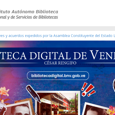
eyes y acuerdos expedidos por la Asamblea Constituyente del Estado 
aterial gráfico]
chez [material gráfico]
de la República de Venezuela año CXXXIII Mes V, Caracas 09 de marzo
ico de obras de Modesta Bor