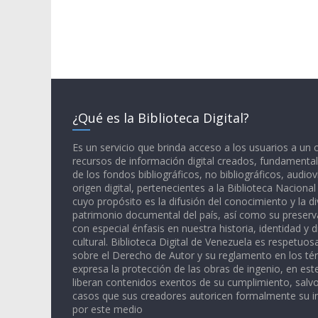
¿Qué es la Biblioteca Digital?
Es un servicio que brinda acceso a los usuarios a un
recursos de información digital creados, fundamental
de los fondos bibliográficos, no bibliográficos, audiov
origen digital, pertenecientes a la Biblioteca Naciona
cuyo propósito es la difusión del conocimiento y la di
patrimonio documental del país, así como su preserva
con especial énfasis en nuestra historia, identidad y d
cultural. Biblioteca Digital de Venezuela es respetuos
sobre el Derecho de Autor y su reglamento en los té
expresa la protección de las obras de ingenio, en est
liberan contenidos exentos de su cumplimiento, salv
casos que sus creadores autoricen formalmente su i
por este medio