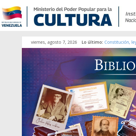
viernes, agosto 7, 2026
Lo último:
Constitución, l
Una Parálisis [m
Modesta Bor Sán
Gaceta Oficial 
Catálogo temát