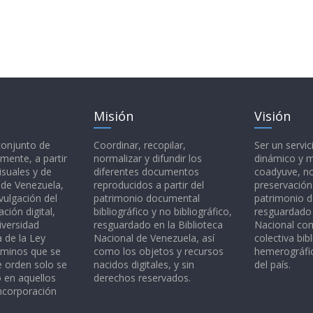
Misión
Visión
 conjunto de
Coordinar, recopilar,
Ser un servic
mente, a partir
normalizar y difundir los
dinámico y 
isuales y de
diferentes documentos
coadyuve, no
l de Venezuela,
reproducidos a partir del
preservación
vulgación del
patrimonio documental
patrimonio 
ción digital,
bibliográfico y no bibliográfico,
resguardado 
iversidad
resguardado en la Biblioteca
Nacional c
a de la Ley
Nacional de Venezuela, así
colectiva bibl
rminos que se
como los objetos y recursos
hemerográfic
e orden solo se
nacidos digitales, y sin
del país.
o en aquellos
derechos reservados.
ncorporación