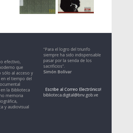
“Para el logro del triunfo
siempre ha sido indispensable
pasar por la senda de los
io efectivo,
sacrificios”.
moderno que
Simón Bolívar
 sólo al acceso y
 en el tiempo del
documental
Escribe al Correo Electrónico!
en la Biblioteca
biblioteca.digital@bnv.gob.ve
omo memoria
iográfica,
a y audiovisual