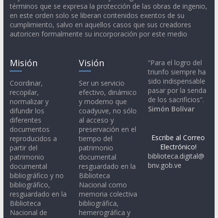
términos que se expresa la protección de las obras de ingenio,
en este orden solo se liberan contenidos exentos de su
cumplimiento, salvo en aquellos casos que sus creadores
autoricen formalmente su incorporación por este medio
Misión
Visión
“Para el logro del
triunfo siempre ha
sido indispensable
Coordinar,
Ser un servicio
pasar por la senda
recopilar,
efectivo, dinámico
de los sacrificios”.
normalizar y
y moderno que
Simón Bolívar
difundir los
coadyuve, no sólo
diferentes
al acceso y
documentos
preservación en el
Escribe al Correo
reproducidos a
tiempo del
Electrónico!
partir del
patrimonio
biblioteca.digital@
patrimonio
documental
bnv.gob.ve
documental
resguardado en la
bibliográfico y no
Biblioteca
bibliográfico,
Nacional como
resguardado en la
memoria colectiva
Biblioteca
bibliográfica,
Nacional de
hemerográfica y