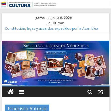
jueves, agosto 6, 2026
Lo último:
Constitución, leyes y acuerdos expedidos por la Asamblea
Constituyente del Estado Lara en 1881.
Una Parálisis [material gráfico]
Modesta Bor Sánchez [material gráfico]
Gaceta Oficial de la República de Venezuela año CXXXIII Mes V,
Caracas 09 de marzo de 2006 N° 38.394
Catálogo temático de obras de Modesta Bor
Francisco Antonio