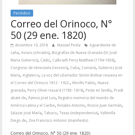
Periódico
Correo del Orinoco, N°
50 (29 ene. 1820)
diciembre 10, 2018
Massiel Pirela
Aguardiente de
,
,
caña
Avisos (oficiales)
Biografías de Nueva Granada (Dr José
,
,
,
María Gutierrez)
Cádiz
Calbraith Perry Matthew (1794-1858)
,
,
,
Congreso de Venezuela (recesos)
Cuba
Cumaná
Gutierrez José
,
,
María
Inglaterra
La voz del Libertador Simón Bolívar resuena en
,
,
el Correo del Orinoco 1812 - 1922.
Morillo Pablo
Nueva
,
,
,
granada
Perry Oliver Hazard (1785- 1819)
Peste en Sevilla
Pradt
,
,
abate de
Ramos José Luis
Registro memoria del mundo de
,
,
,
América Latina y el Caribe
Rosales Antonio
Roscio Juan Germán
,
,
,
Salazar José María
Tabaco
Texas (independencia)
Vallenilla
,
Diego de
Zea Francisco Antonio (manifiesto)
Correo del Orinoco, N° 50 (29 ene. 1820)