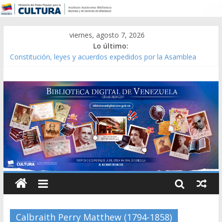
viernes, agosto 7, 2026
Lo último:
Constitución, leyes y acuerdos expedidos por la Asamblea
Constituyente del Estado Lara en 1881.
Una Parálisis [material gráfico]
Modesta Bor Sánchez [material gráfico]
Gaceta Oficial de la República de Venezuela año CXXXIII Mes V,
Caracas 09 de marzo de 2006 N° 38.394
Catálogo temático de obras de Modesta Bor
Calbraith Perry Matthew (1794-1858)