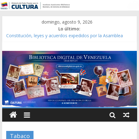
domingo, agosto 9, 2026
Lo último:
Constitución, leyes y acuerdos expedidos por la Asamblea
Constituyente del Estado Lara en 1881.
Una Parálisis [material gráfico]
Modesta Bor Sánchez [material gráfico]
Gaceta Oficial de la República de Venezuela año CXXXIII Mes V,
Caracas 09 de marzo de 2006 N° 38.394
Catálogo temático de obras de Modesta Bor
Tabaco