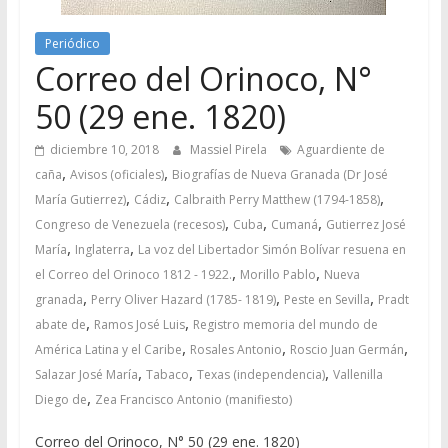
Periódico
Correo del Orinoco, N°
50 (29 ene. 1820)
diciembre 10, 2018
Massiel Pirela
Aguardiente de
,
,
caña
Avisos (oficiales)
Biografías de Nueva Granada (Dr José
,
,
,
María Gutierrez)
Cádiz
Calbraith Perry Matthew (1794-1858)
,
,
,
Congreso de Venezuela (recesos)
Cuba
Cumaná
Gutierrez José
,
,
María
Inglaterra
La voz del Libertador Simón Bolívar resuena en
,
,
el Correo del Orinoco 1812 - 1922.
Morillo Pablo
Nueva
,
,
,
granada
Perry Oliver Hazard (1785- 1819)
Peste en Sevilla
Pradt
,
,
abate de
Ramos José Luis
Registro memoria del mundo de
,
,
,
América Latina y el Caribe
Rosales Antonio
Roscio Juan Germán
,
,
,
Salazar José María
Tabaco
Texas (independencia)
Vallenilla
,
Diego de
Zea Francisco Antonio (manifiesto)
Correo del Orinoco, N° 50 (29 ene. 1820)