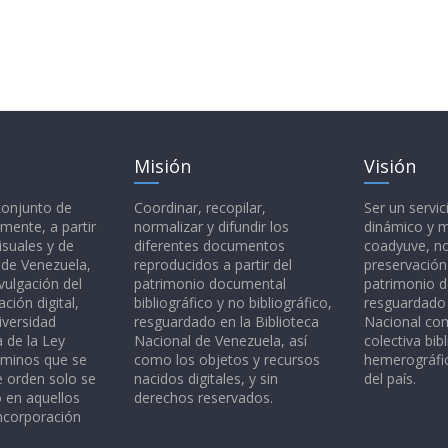
Misión
Visión
 conjunto de
Coordinar, recopilar,
Ser un servic
mente, a partir
normalizar y difundir los
dinámico y 
isuales y de
diferentes documentos
coadyuve, no
l de Venezuela,
reproducidos a partir del
preservación
vulgación del
patrimonio documental
patrimonio 
ción digital,
bibliográfico y no bibliográfico,
resguardado 
iversidad
resguardado en la Biblioteca
Nacional c
a de la Ley
Nacional de Venezuela, así
colectiva bibl
rminos que se
como los objetos y recursos
hemerográfic
e orden solo se
nacidos digitales, y sin
del país.
o en aquellos
derechos reservados.
ncorporación