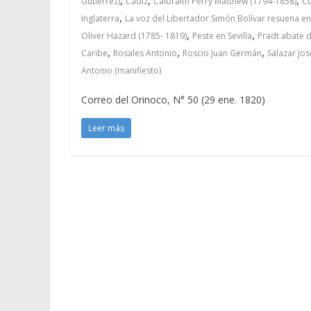
Gutierrez)
Cádiz
Calbraith Perry Matthew (1794-1858)
Co
,
Inglaterra
La voz del Libertador Simón Bolívar resuena en
,
,
Oliver Hazard (1785- 1819)
Peste en Sevilla
Pradt abate 
,
,
,
Caribe
Rosales Antonio
Roscio Juan Germán
Salazar Jos
Antonio (manifiesto)
Correo del Orinoco, N° 50 (29 ene. 1820)
Leer más