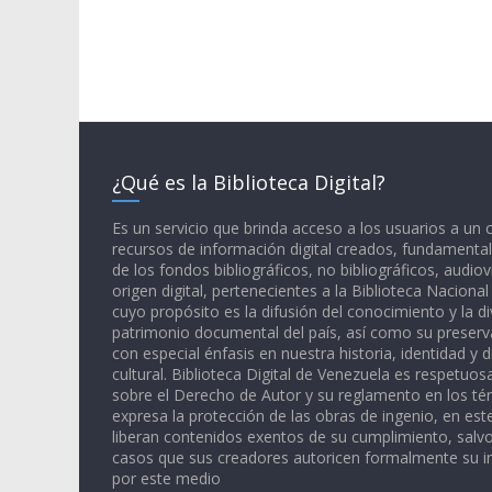
¿Qué es la Biblioteca Digital?
Es un servicio que brinda acceso a los usuarios a un
recursos de información digital creados, fundamental
de los fondos bibliográficos, no bibliográficos, audiov
origen digital, pertenecientes a la Biblioteca Naciona
cuyo propósito es la difusión del conocimiento y la di
patrimonio documental del país, así como su preserva
con especial énfasis en nuestra historia, identidad y d
cultural. Biblioteca Digital de Venezuela es respetuos
sobre el Derecho de Autor y su reglamento en los té
expresa la protección de las obras de ingenio, en est
liberan contenidos exentos de su cumplimiento, salv
casos que sus creadores autoricen formalmente su i
por este medio