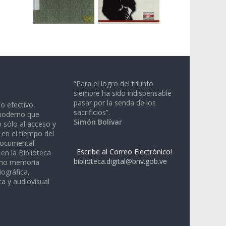
“Para el logro del triunfo
siempre ha sido indispensable
pasar por la senda de los
io efectivo,
sacrificios”.
moderno que
Simón Bolívar
 sólo al acceso y
 en el tiempo del
documental
Escribe al Correo Electrónico!
en la Biblioteca
biblioteca.digital@bnv.gob.ve
omo memoria
iográfica,
a y audiovisual