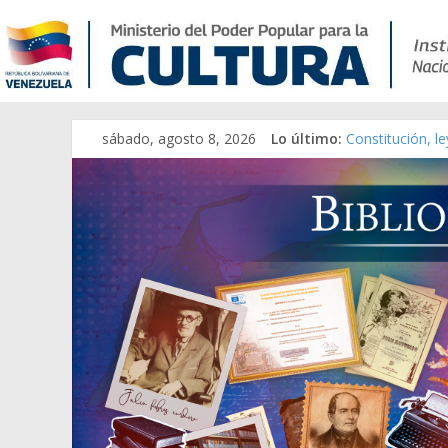
sábado, agosto 8, 2026
Lo último:
Constitución, l
Una Parálisis [m
Modesta Bor Sá
Gaceta Oficial 
Catálogo temát