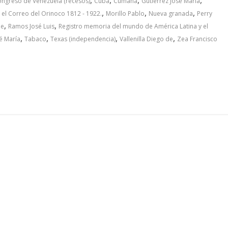
ngreso de Venezuela (recesos)
Cuba
Cumaná
Gutierrez José María
,
,
,
 el Correo del Orinoco 1812 - 1922.
Morillo Pablo
Nueva granada
Perry
,
,
de
Ramos José Luis
Registro memoria del mundo de América Latina y el
,
,
,
,
é María
Tabaco
Texas (independencia)
Vallenilla Diego de
Zea Francisco