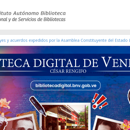
eyes y acuerdos expedidos por la Asamblea Constituyente del Estado 
aterial gráfico]
nchez [material gráfico]
de la República de Venezuela año CXXXIII Mes V, Caracas 09 de marz
ico de obras de Modesta Bor