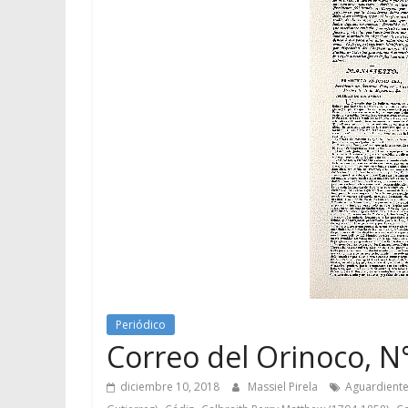
Periódico
Correo del Orinoco, N°
diciembre 10, 2018
Massiel Pirela
Aguardiente
,
,
,