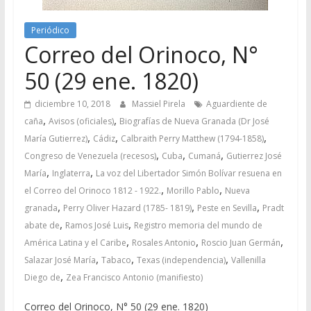
Periódico
Correo del Orinoco, N°
50 (29 ene. 1820)
diciembre 10, 2018
Massiel Pirela
Aguardiente de
,
,
caña
Avisos (oficiales)
Biografías de Nueva Granada (Dr José
,
,
,
María Gutierrez)
Cádiz
Calbraith Perry Matthew (1794-1858)
,
,
,
Congreso de Venezuela (recesos)
Cuba
Cumaná
Gutierrez José
,
,
María
Inglaterra
La voz del Libertador Simón Bolívar resuena en
,
,
el Correo del Orinoco 1812 - 1922.
Morillo Pablo
Nueva
,
,
,
granada
Perry Oliver Hazard (1785- 1819)
Peste en Sevilla
Pradt
,
,
abate de
Ramos José Luis
Registro memoria del mundo de
,
,
,
América Latina y el Caribe
Rosales Antonio
Roscio Juan Germán
,
,
,
Salazar José María
Tabaco
Texas (independencia)
Vallenilla
,
Diego de
Zea Francisco Antonio (manifiesto)
Correo del Orinoco, N° 50 (29 ene. 1820)