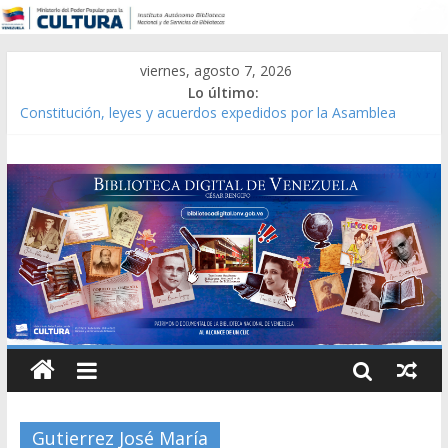
viernes, agosto 7, 2026
Lo último:
Constitución, leyes y acuerdos expedidos por la Asamblea
Constituyente del Estado Lara en 1881.
Una Parálisis [material gráfico]
Modesta Bor Sánchez [material gráfico]
Gaceta Oficial de la República de Venezuela año CXXXIII Mes V,
Caracas 09 de marzo de 2006 N° 38.394
Catálogo temático de obras de Modesta Bor
Gutierrez José María