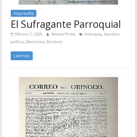
Hoja suelta
El Sufragante Parroquial
,
febrero 7, 2020
Massiel Pirela
Antioquia
Apertura
,
,
política
Elecciones
Electores
Leer más