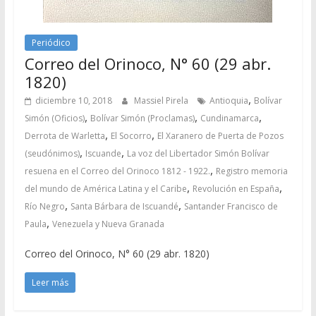
Periódico
Correo del Orinoco, N° 60 (29 abr.
1820)
,
diciembre 10, 2018
Massiel Pirela
Antioquia
Bolívar
,
,
,
Simón (Oficios)
Bolívar Simón (Proclamas)
Cundinamarca
,
,
Derrota de Warletta
El Socorro
El Xaranero de Puerta de Pozos
,
,
(seudónimos)
Iscuande
La voz del Libertador Simón Bolívar
,
resuena en el Correo del Orinoco 1812 - 1922.
Registro memoria
,
,
del mundo de América Latina y el Caribe
Revolución en España
,
,
Río Negro
Santa Bárbara de Iscuandé
Santander Francisco de
,
Paula
Venezuela y Nueva Granada
Correo del Orinoco, N° 60 (29 abr. 1820)
Leer más