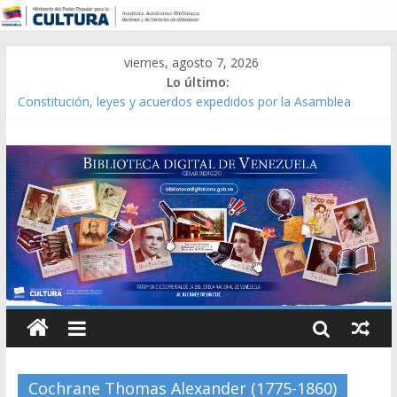
viernes, agosto 7, 2026
Lo último:
Constitución, leyes y acuerdos expedidos por la Asamblea
Constituyente del Estado Lara en 1881.
Una Parálisis [material gráfico]
Modesta Bor Sánchez [material gráfico]
Gaceta Oficial de la República de Venezuela año CXXXIII Mes V,
Caracas 09 de marzo de 2006 N° 38.394
Catálogo temático de obras de Modesta Bor
Cochrane Thomas Alexander (1775-1860)