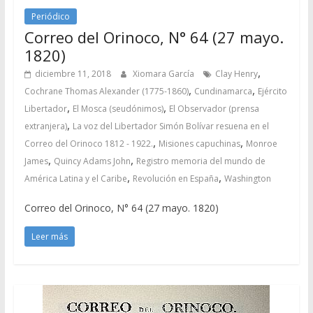
Periódico
Correo del Orinoco, N° 64 (27 mayo.
1820)
,
diciembre 11, 2018
Xiomara García
Clay Henry
,
,
Cochrane Thomas Alexander (1775-1860)
Cundinamarca
Ejército
,
,
Libertador
El Mosca (seudónimos)
El Observador (prensa
,
extranjera)
La voz del Libertador Simón Bolívar resuena en el
,
,
Correo del Orinoco 1812 - 1922.
Misiones capuchinas
Monroe
,
,
James
Quincy Adams John
Registro memoria del mundo de
,
,
América Latina y el Caribe
Revolución en España
Washington
Correo del Orinoco, N° 64 (27 mayo. 1820)
Leer más