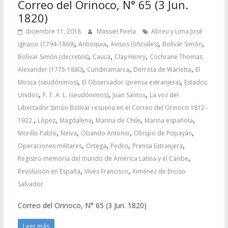
Correo del Orinoco, N° 65 (3 Jun.
1820)
diciembre 11, 2018
Massiel Pirela
Abreu y Lima José
,
,
,
,
Ignacio (1794-1869)
Antioquia
Avisos (oficiales)
Bolívar Simón
,
,
,
Bolívar Simón (decretos)
Cauca
Clay Henry
Cochrane Thomas
,
,
,
Alexander (1775-1860)
Cundinamarca
Derrota de Warletta
El
,
,
Mosca (seudónimos)
El Observador (prensa extranjera)
Estados
,
,
,
Unidos
F. T. A. L. (seudónimos)
Juan Santos
La voz del
Libertador Simón Bolívar resuena en el Correo del Orinoco 1812 -
,
,
,
,
,
1922.
López
Magdalena
Marina de Chile
Marina española
,
,
,
,
Morillo Pablo
Neiva
Obando Antonio
Obispo de Popayán
,
,
,
,
Operaciones militares
Ortega
Pedro
Prensa Extranjera
,
Registro memoria del mundo de América Latina y el Caribe
,
,
Revolución en España
Vives Francisco
Ximénez de Enciso
Salvador
Correo del Orinoco, N° 65 (3 Jun. 1820)
Leer más