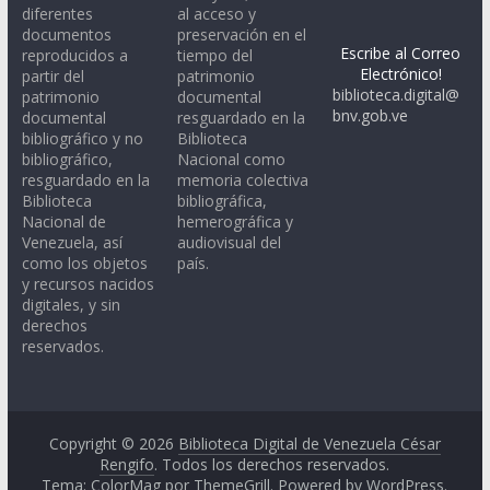
diferentes
al acceso y
documentos
preservación en el
Escribe al Correo
reproducidos a
tiempo del
Electrónico!
partir del
patrimonio
biblioteca.digital@
patrimonio
documental
bnv.gob.ve
documental
resguardado en la
bibliográfico y no
Biblioteca
bibliográfico,
Nacional como
resguardado en la
memoria colectiva
Biblioteca
bibliográfica,
Nacional de
hemerográfica y
Venezuela, así
audiovisual del
como los objetos
país.
y recursos nacidos
digitales, y sin
derechos
reservados.
Copyright © 2026
Biblioteca Digital de Venezuela César
Rengifo
. Todos los derechos reservados.
Tema: ColorMag por
ThemeGrill
. Powered by
WordPress
.