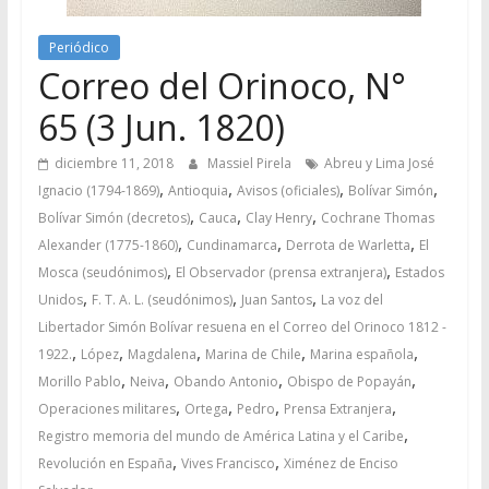
Periódico
Correo del Orinoco, N°
65 (3 Jun. 1820)
diciembre 11, 2018
Massiel Pirela
Abreu y Lima José
,
,
,
,
Ignacio (1794-1869)
Antioquia
Avisos (oficiales)
Bolívar Simón
,
,
,
Bolívar Simón (decretos)
Cauca
Clay Henry
Cochrane Thomas
,
,
,
Alexander (1775-1860)
Cundinamarca
Derrota de Warletta
El
,
,
Mosca (seudónimos)
El Observador (prensa extranjera)
Estados
,
,
,
Unidos
F. T. A. L. (seudónimos)
Juan Santos
La voz del
Libertador Simón Bolívar resuena en el Correo del Orinoco 1812 -
,
,
,
,
,
1922.
López
Magdalena
Marina de Chile
Marina española
,
,
,
,
Morillo Pablo
Neiva
Obando Antonio
Obispo de Popayán
,
,
,
,
Operaciones militares
Ortega
Pedro
Prensa Extranjera
,
Registro memoria del mundo de América Latina y el Caribe
,
,
Revolución en España
Vives Francisco
Ximénez de Enciso