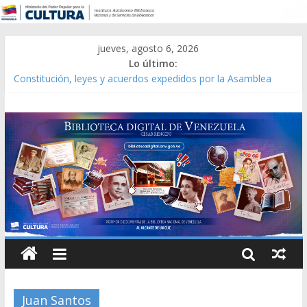
jueves, agosto 6, 2026
Lo último:
Constitución, leyes y acuerdos expedidos por la Asamblea
Constituyente del Estado Lara en 1881.
Una Parálisis [material gráfico]
Modesta Bor Sánchez [material gráfico]
Gaceta Oficial de la República de Venezuela año CXXXIII Mes V,
Caracas 09 de marzo de 2006 N° 38.394
Catálogo temático de obras de Modesta Bor
Juan Santos