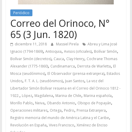
Periódico
Correo del Orinoco, N°
65 (3 Jun. 1820)
diciembre 11, 2018
Massiel Pirela
Abreu y Lima José
,
,
,
,
Ignacio (1794-1869)
Antioquia
Avisos (oficiales)
Bolívar Simón
,
,
,
Bolívar Simón (decretos)
Cauca
Clay Henry
Cochrane Thomas
,
,
,
Alexander (1775-1860)
Cundinamarca
Derrota de Warletta
El
,
,
Mosca (seudónimos)
El Observador (prensa extranjera)
Estados
,
,
,
Unidos
F. T. A. L. (seudónimos)
Juan Santos
La voz del
Libertador Simón Bolívar resuena en el Correo del Orinoco 1812 -
,
,
,
,
,
1922.
López
Magdalena
Marina de Chile
Marina española
,
,
,
,
Morillo Pablo
Neiva
Obando Antonio
Obispo de Popayán
,
,
,
,
Operaciones militares
Ortega
Pedro
Prensa Extranjera
,
Registro memoria del mundo de América Latina y el Caribe
,
,
Revolución en España
Vives Francisco
Ximénez de Enciso