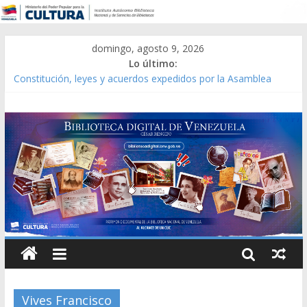
domingo, agosto 9, 2026
Lo último:
Constitución, leyes y acuerdos expedidos por la Asamblea
Constituyente del Estado Lara en 1881.
Una Parálisis [material gráfico]
Modesta Bor Sánchez [material gráfico]
Gaceta Oficial de la República de Venezuela año CXXXIII Mes V,
Caracas 09 de marzo de 2006 N° 38.394
Catálogo temático de obras de Modesta Bor
Vives Francisco