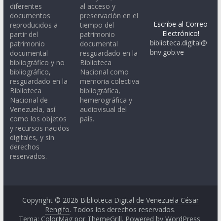
diferentes
al acceso y
documentos
preservación en el
Escribe al Correo
reproducidos a
tiempo del
Electrónico!
partir del
patrimonio
biblioteca.digital@
patrimonio
documental
bnv.gob.ve
documental
resguardado en la
bibliográfico y no
Biblioteca
bibliográfico,
Nacional como
resguardado en la
memoria colectiva
Biblioteca
bibliográfica,
Nacional de
hemerográfica y
Venezuela, así
audiovisual del
como los objetos
país.
y recursos nacidos
digitales, y sin
derechos
reservados.
Copyright © 2026
Biblioteca Digital de Venezuela César
Rengifo
. Todos los derechos reservados.
Tema: ColorMag por
ThemeGrill
. Powered by
WordPress
.